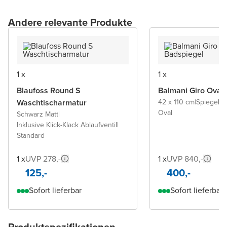
Andere relevante Produkte
1 x
1 x
Blaufoss Round S
Balmani Giro Oval
Waschtischarmatur
42 x 110 cm
|
Spiegel 
Oval
Schwarz Matt
|
Inklusive Klick-Klack Ablaufventil
|
Standard
1 x
UVP 278,-
1 x
UVP 840,-
125,-
400,-
Sofort lieferbar
Sofort lieferbar