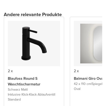
Andere relevante Produkte
2 x
2 x
Blaufoss Round S
Balmani Giro Oval
Waschtischarmatur
42 x 110 cm
|
Spiegel 
Oval
Schwarz Matt
|
Inklusive Klick-Klack Ablaufventil
|
Standard