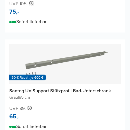
UVP 105,-
75,-
Sofort lieferbar
60 € Rabatt je 600 €
Santeg UniSupport Stützprofil Bad-Unterschrank
Grau
|
85 cm
UVP 89,-
65,-
Sofort lieferbar