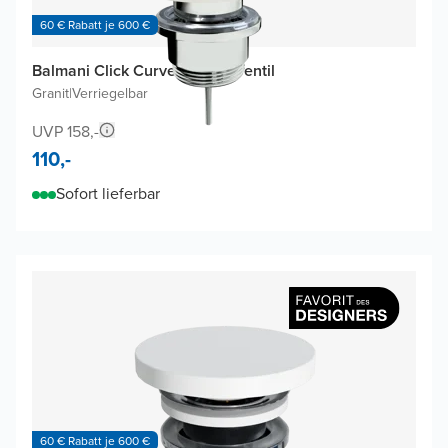
60 € Rabatt je 600 €
Balmani Click Curved Ablaufventil
Granit
|
Verriegelbar
UVP 158,-
110,-
Sofort lieferbar
60 € Rabatt je 600 €