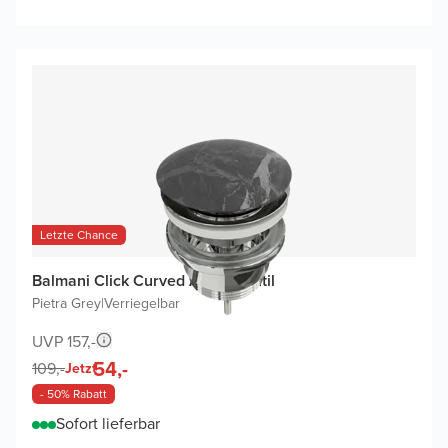
Letzte Chance
Balmani Click Curved Ablaufventil
Pietra Grey
|
Verriegelbar
UVP 157,-
54,-
109,-
Jetzt
- 50% Rabatt
Sofort lieferbar