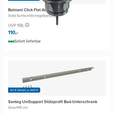
Balmani Click Flat Ablaufventil
Solid Surface
|
Verriegelbar
|
Large
UVP 158,-
110,-
Sofort lieferbar
60 € Rabatt je 600 €
Santeg UniSupport Stützprofil Bad-Unterschrank
Grau
|
145 cm