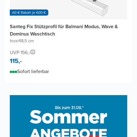
60 € Rabatt je 600 €
Santeg Fix Stützprofil für Balmani Modus, Wave &
Dominus Waschtisch
Inox
|
48,5 cm
UVP 156,-
115,-
Sofort lieferbar