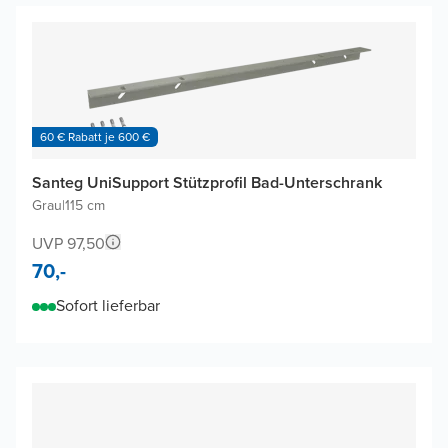
60 € Rabatt je 600 €
Santeg UniSupport Stützprofil Bad-Unterschrank
Grau
|
115 cm
UVP 97,50
70,-
Sofort lieferbar