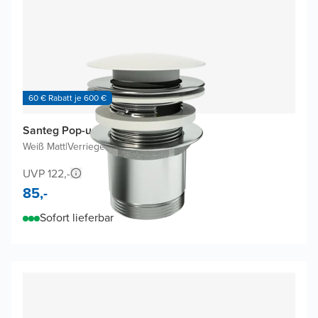
60 € Rabatt je 600 €
Santeg Pop-up Ablaufventil
Weiß Matt
|
Verriegelbar
UVP 122,-
85,-
Sofort lieferbar