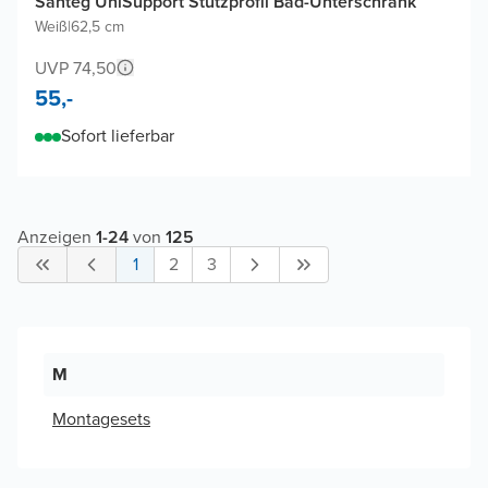
Santeg UniSupport Stützprofil Bad-Unterschrank
Weiß
|
62,5 cm
UVP 74,50
55,-
Sofort lieferbar
Anzeigen
1
-
24
von
125
1
2
3
M
Montagesets