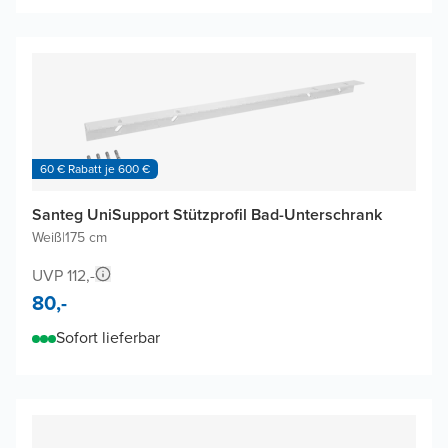
60 € Rabatt je 600 €
Santeg UniSupport Stützprofil Bad-Unterschrank
Weiß
|
175 cm
UVP 112,-
80,-
Sofort lieferbar