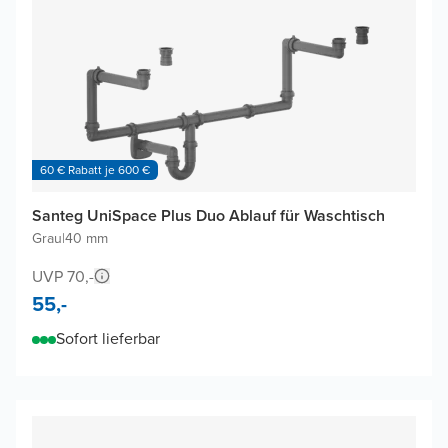
60 € Rabatt je 600 €
Santeg UniSpace Plus Duo Ablauf für Waschtisch
Grau
|
40 mm
UVP 70,-
55,-
Sofort lieferbar