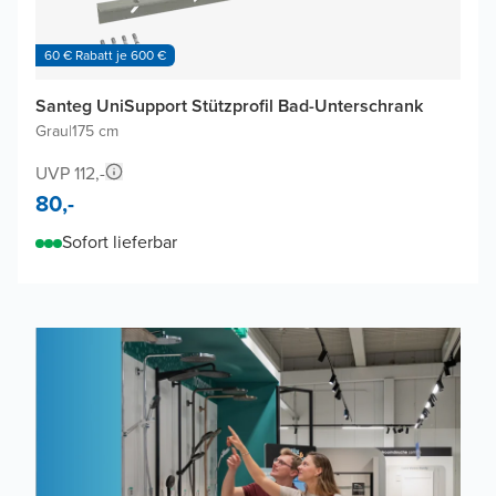
60 € Rabatt je 600 €
Santeg UniSupport Stützprofil Bad-Unterschrank
Grau
|
175 cm
UVP 112,-
80,-
Sofort lieferbar