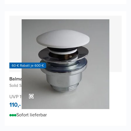
60 € Rabatt je 600 €
Balmani Click Curved Ablaufventil
Solid Surface
|
Verriegelbar
UVP 158,-
110,-
Sofort lieferbar