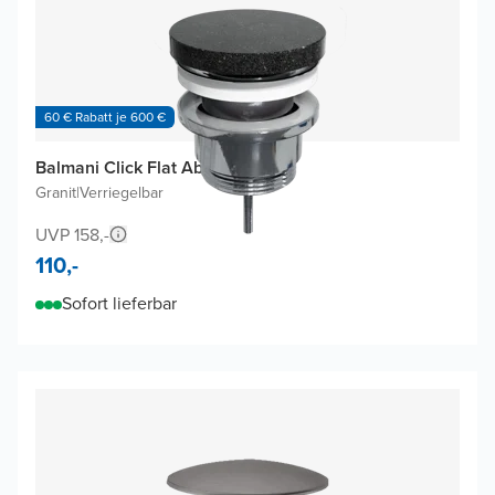
60 € Rabatt je 600 €
Balmani Click Flat Ablaufventil
Granit
|
Verriegelbar
UVP 158,-
110,-
Sofort lieferbar