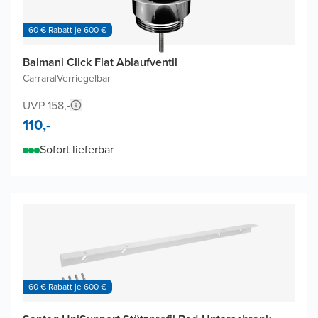
60 € Rabatt je 600 €
Balmani Click Flat Ablaufventil
Carrara
|
Verriegelbar
UVP 158,-
110,-
Sofort lieferbar
60 € Rabatt je 600 €