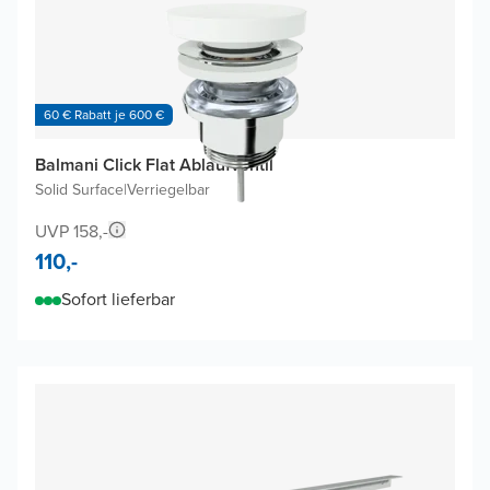
60 € Rabatt je 600 €
Balmani Click Flat Ablaufventil
Solid Surface
|
Verriegelbar
UVP 158,-
110,-
Sofort lieferbar