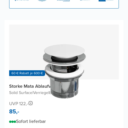
60 € Rabatt je 600 €
Storke Mata Ablaufventil
Solid Surface
|
Verriegelbar
UVP 122,-
85,-
Sofort lieferbar