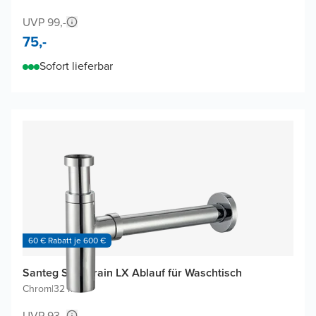
UVP 99,-
75,-
Sofort lieferbar
60 € Rabatt je 600 €
Santeg Styledrain LX Ablauf für Waschtisch
Chrom
|
32 mm
UVP 93,-