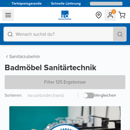
Tiefstpreisgarantie
Schnelle Lieferung
general.navigation.toggle_menu.label
Sanitärzubehör
Badmöbel Sanitärtechnik
Filter 125 Ergebnisse
Sortieren
:
Vergleichen