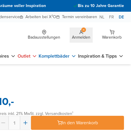
räume voller Inspiration
Bis zu 10 Jahre Garantie
denservice
Arbeiten bei X²O
Termin vereinbaren
NL
FR
DE
Badausstellungen
Anmelden
Warenkorb
ires
Outlet
Komplettbäder
Inspiration & Tipps
10,-
reis inkl. 21% MwSt. zzgl. Versandkosten¹
In den Warenkorb