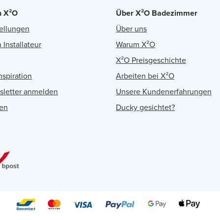
n X²O
Über X²O Badezimmer
ellungen
Über uns
 Installateur
Warum X²O
X²O Preisgeschichte
nspiration
Arbeiten bei X²O
sletter anmelden
Unsere Kundenerfahrungen
en
Ducky gesichtet?