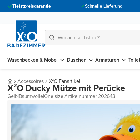
Tiefstpreisgarantie
Schnelle Lieferung
Waschbecken & Möbel
Duschen
Armaturen
Toile
Accessoires
X²O Fanartikel
X²O Ducky Mütze mit Perücke
Gelb
|
Baumwolle
|
One size
|
Artikelnummer 202643