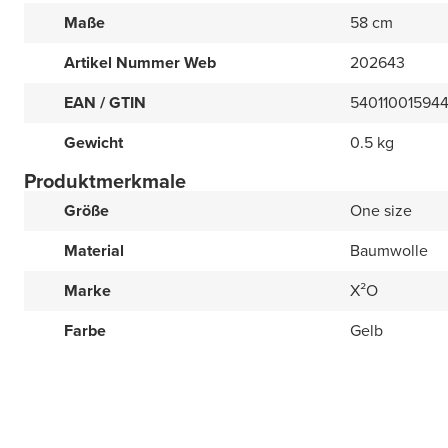
Maße
58 cm
Artikel Nummer Web
202643
EAN / GTIN
54011001594
Gewicht
0.5 kg
Produktmerkmale
Größe
One size
Material
Baumwolle
Marke
X²O
Farbe
Gelb