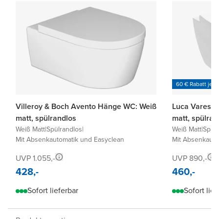
60 € Rabatt je 6
Villeroy & Boch Avento Hänge WC: Weiß
Luca Varess 
matt, spülrandlos
matt, spülran
Weiß Matt
|
Spülrandlos
|
Weiß Matt
|
Spül
Mit Absenkautomatik und Easyclean
Mit Absenkauto
UVP 1.055,-
UVP 890,-
428,-
460,-
Sofort lieferbar
Sofort lief