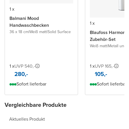
1 x
Balmani Mood
1 x
Handwaschbecken
36 x 18 cm
|
Weiß matt
|
Solid Surface
Blaufoss Harmony
Zubehör-Set
Weiß matt
|
Metall und
1 x
UVP 540,-
1 x
UVP 165,-
280,-
105,-
Sofort lieferbar
Sofort lieferbar
Vergleichbare Produkte
Aktuelles Produkt