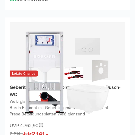
Letzte Chance
Geberit UP320 WC Komplettset mit ViClean Dusch-
WC
Weiß glänzend
|
Burda Element mit Geberit Sigma UP320 Spülkasten
|
Presa Betätigungsplatten Weiß glänzend
UVP 4.762,90
2.141,-
2.614,-
Jetzt