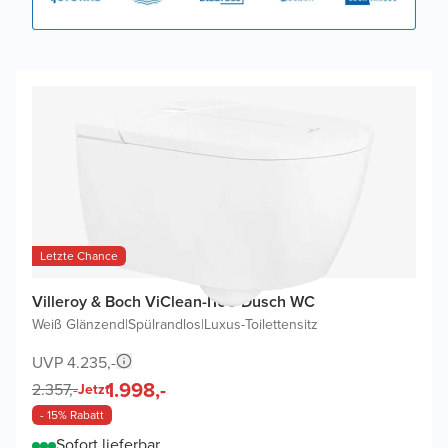
Letzte Chance
Villeroy & Boch ViClean-I100 Dusch WC
Weiß Glänzend
|
Spülrandlos
|
Luxus-Toilettensitz
UVP 4.235,-
1.998,-
2.357,-
Jetzt
- 15% Rabatt
Sofort lieferbar