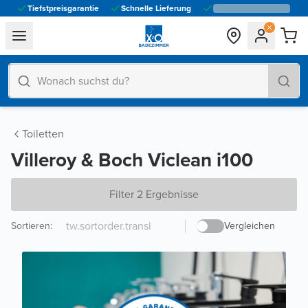
Tiefstpreisgarantie
Schnelle Lieferung
general.navigation.toggle_menu.label
Toiletten
Villeroy & Boch Viclean i100
Filter 2 Ergebnisse
Sortieren
:
Vergleichen