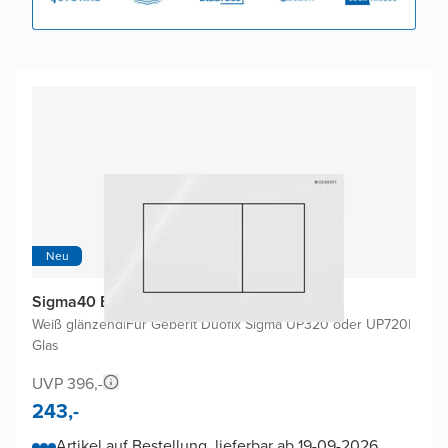
Neu
Sigma40 Betätigungsplatten
Weiß glänzend
|
Für Geberit Duofix Sigma UP320 oder UP720
|
Glas
UVP 396,-
243,-
Artikel auf Bestellung, lieferbar ab 19-09-2026