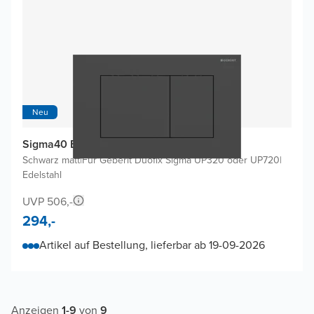
Neu
Sigma40 Betätigungsplatten
Schwarz matt
|
Für Geberit Duofix Sigma UP320 oder UP720
|
Edelstahl
UVP 506,-
294,-
Artikel auf Bestellung, lieferbar ab 19-09-2026
Anzeigen
1
-
9
von
9