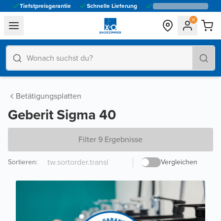
Tiefstpreisgarantie
Schnelle Lieferung
general.navigation.toggle_menu.label
Betätigungsplatten
Geberit Sigma 40
Filter 9 Ergebnisse
Sortieren
:
Vergleichen