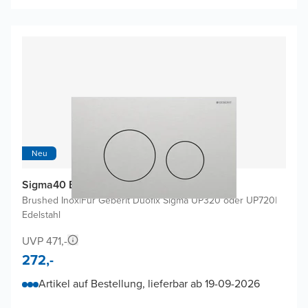
Neu
Sigma40 Betätigungsplatten
Brushed Inox
|
Für Geberit Duofix Sigma UP320 oder UP720
|
Edelstahl
UVP 471,-
272,-
Artikel auf Bestellung, lieferbar ab 19-09-2026