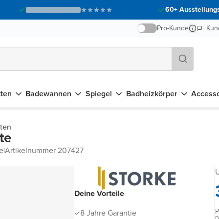
60+ Ausstellungs
Pro-Kunde
Kun
tten
Badewannen
Spiegel
Badheizkörper
Accesso
tten
te
e
|
Artikelnummer 207427
U
Deine Vorteile
P
8 Jahre Garantie
D