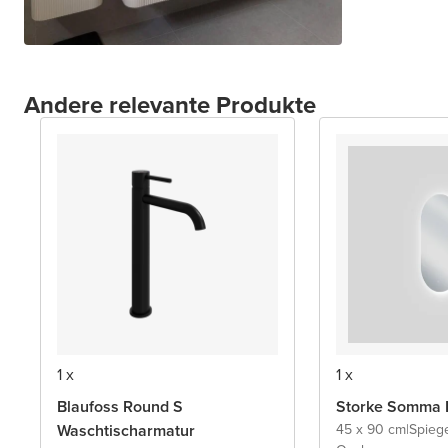
Andere relevante Produkte
1 x
1 x
Blaufoss Round S
Storke Somma 
Waschtischarmatur
45 x 90 cm
|
Spieg