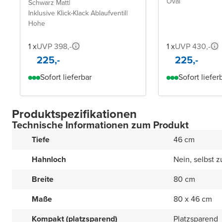
Oval
Schwarz Matt
|
Inklusive Klick-Klack Ablaufventil
|
Hohe
1 x
UVP 398,-
1 x
UVP 430,-
225,-
225,-
Sofort lieferbar
Sofort liefer
Produktspezifikationen
Technische Informationen zum Produkt
Tiefe
46 cm
Hahnloch
Nein, selbst 
Breite
80 cm
Maße
80 x 46 cm
Kompakt (platzsparend)
Platzsparend