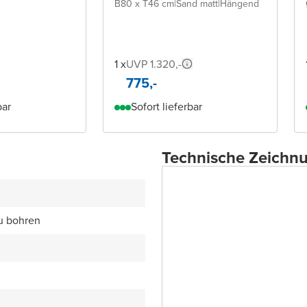
B80 x T46 cm
|
Sand matt
|
Hängend
1 x
UVP 1.320,-
775,-
bar
Sofort lieferbar
Technische Zeichn
zu bohren