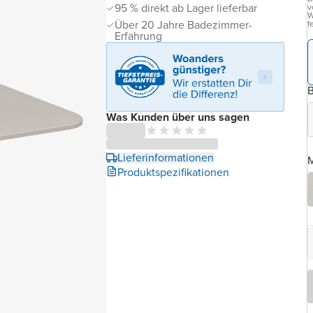
95 % direkt ab Lager lieferbar
v
W
Über 20 Jahre Badezimmer-
f
Erfahrung
B
Was Kunden über uns sagen
Lieferinformationen
M
Produktspezifikationen