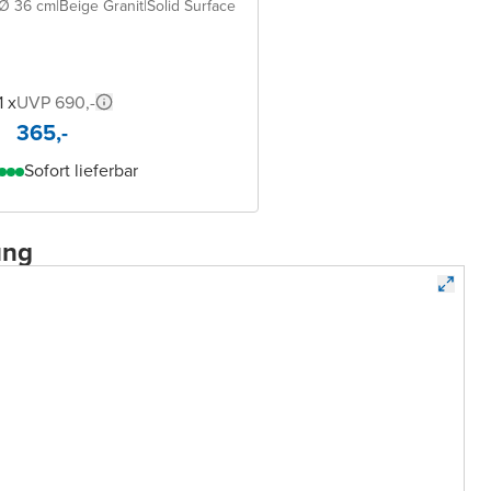
Ø 36 cm
|
Beige Granit
|
Solid Surface
1 x
UVP 690,-
365,-
Sofort lieferbar
ung