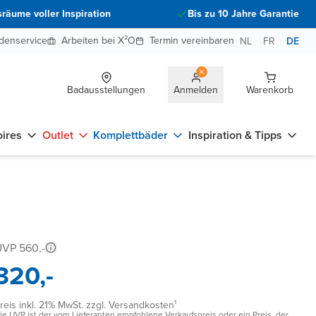
räume voller Inspiration
Bis zu 10 Jahre Garantie
denservice
Arbeiten bei X²O
Termin vereinbaren
NL
FR
DE
Badausstellungen
Anmelden
Warenkorb
ires
Outlet
Komplettbäder
Inspiration & Tipps
VP 560,-
320,-
reis inkl. 21% MwSt. zzgl. Versandkosten¹
ie UVP ist der vom Lieferanten empfohlene Verkaufspreis oder ein Preis, der