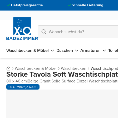
Tiefstpreisgarantie
Schnelle Lieferung
Waschbecken & Möbel
Duschen
Armaturen
Toile
Waschbecken & Möbel
Waschbecken
Waschtischpla
Storke Tavola Soft Waschtischplat
80 x 46 cm
|
Beige Granit
|
Solid Surface
|
Einzel Waschtischplatt
60 € Rabatt je 600 €