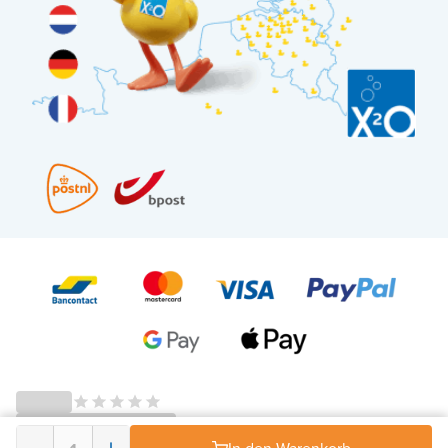
© 2026 - X²O Badezimmer – USt-IdNr: BE0627.861.895-
AGB Widerrufsrecht