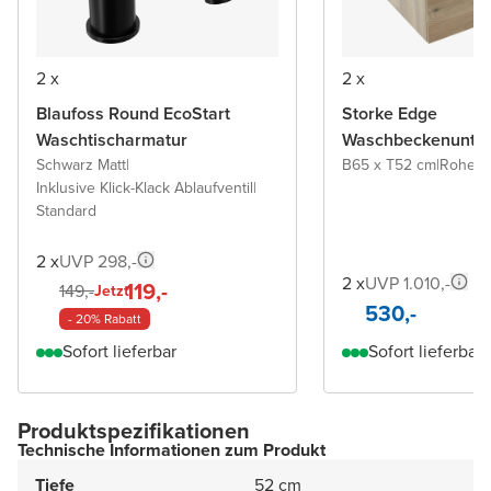
2 x
2 x
Blaufoss Round EcoStart
Storke Edge
Waschtischarmatur
Waschbeckenunter
Schwarz Matt
|
B65 x T52 cm
|
Rohe E
Inklusive Klick-Klack Ablaufventil
|
Standard
2 x
UVP 298,-
2 x
UVP 1.010,-
119,-
149,-
Jetzt
530,-
- 20% Rabatt
Sofort lieferbar
Sofort lieferbar
Produktspezifikationen
Technische Informationen zum Produkt
Tiefe
52 cm