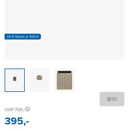
60 € Rabatt je 600 €
3D
UVP 700,-
395,-