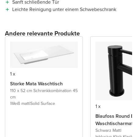
Sanft schließende Tür
Leichte Reinigung unter einem Schwebeschrank
Andere relevante Produkte
1 x
Storke Mata Waschtisch
110 x 52 cm Schrankkombination 45
cm
|
Weiß matt
|
Solid Surface
1 x
Blaufoss Round Ec
Waschtischarmatu
Schwarz Matt
|
Inklusive Klick-Klack A