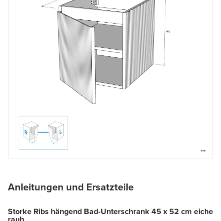
Anleitungen und Ersatzteile
Storke Ribs hängend Bad-Unterschrank 45 x 52 cm eiche
rauh