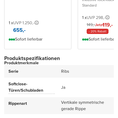
Standard
1 x
UVP 298,-
1 x
UVP 1.250,-
119,-
149,-
Jetzt
655,-
- 20% Rabatt
Sofort lieferbar
Sofort lieferbar
Produktspezifikationen
Produktmerkmale
Serie
Ribs
Softclose-
Ja
Türen/Schubladen
Vertikale symmetrische
Rippenart
gerade Rippe