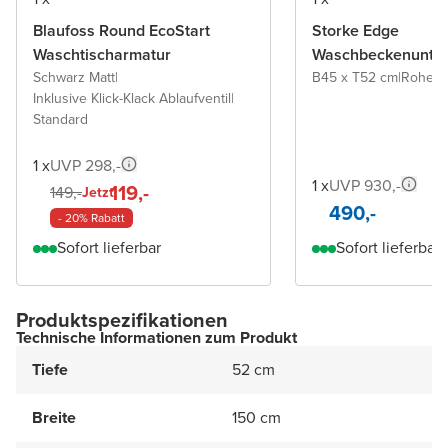
Blaufoss Round EcoStart
Storke Edge
Waschtischarmatur
Waschbeckenunter
Schwarz Matt
|
B45 x T52 cm
|
Rohe E
Inklusive Klick-Klack Ablaufventil
|
Standard
1 x
UVP 298,-
1 x
UVP 930,-
119,-
149,-
Jetzt
490,-
- 20% Rabatt
Sofort lieferbar
Sofort lieferbar
Produktspezifikationen
Technische Informationen zum Produkt
Tiefe
52 cm
Breite
150 cm