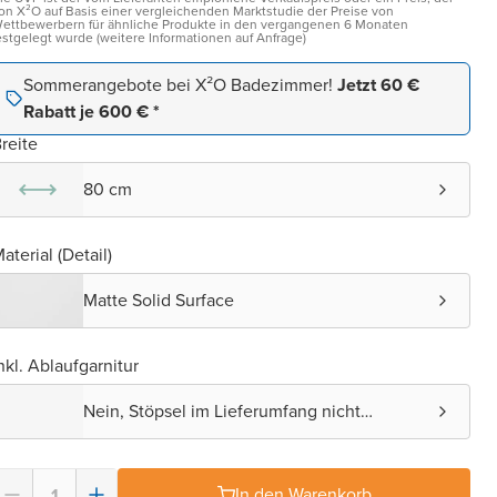
on X²O auf Basis einer vergleichenden Marktstudie der Preise von
ettbewerbern für ähnliche Produkte in den vergangenen 6 Monaten
estgelegt wurde (weitere Informationen auf Anfrage)
Sommerangebote bei X²O Badezimmer!
Jetzt 60 €
Rabatt je 600 € *
reite
80 cm
aterial (Detail)
Matte Solid Surface
nkl. Ablaufgarnitur
Nein, Stöpsel im Lieferumfang nicht
enthalten.
In den Warenkorb