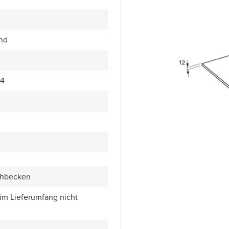
end
74
chbecken
 im Lieferumfang nicht