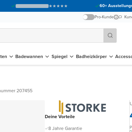
60+ Ausstellungs
Pro-Kunde
Kun
tten
Badewannen
Spiegel
Badheizkörper
Accesso
lnummer 207455
U
Deine Vorteile
P
8 Jahre Garantie
D