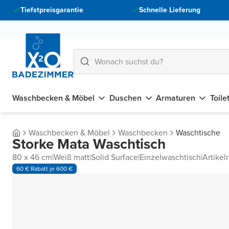
Tiefstpreisgarantie
Schnelle Lieferung
Waschbecken & Möbel
Duschen
Armaturen
Toile
Waschbecken & Möbel
Waschbecken
Waschtische
Storke Mata Waschtisch
80 x 46 cm
|
Weiß matt
|
Solid Surface
|
Einzelwaschtisch
|
Artike
60 € Rabatt je 600 €