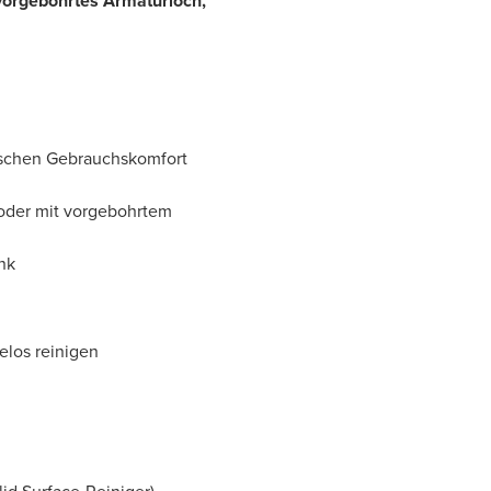
 vorgebohrtes Armaturloch,
tischen Gebrauchskomfort
oder mit vorgebohrtem
nk
elos reinigen