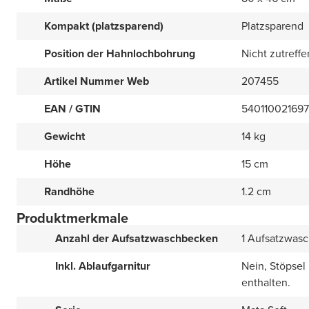
Kompakt (platzsparend)
Platzsparend
Position der Hahnlochbohrung
Nicht zutreff
Artikel Nummer Web
207455
EAN / GTIN
54011002169
Gewicht
14 kg
Höhe
15 cm
Randhöhe
1.2 cm
Produktmerkmale
Anzahl der Aufsatzwaschbecken
1 Aufsatzwas
Inkl. Ablaufgarnitur
Nein, Stöpsel
enthalten.