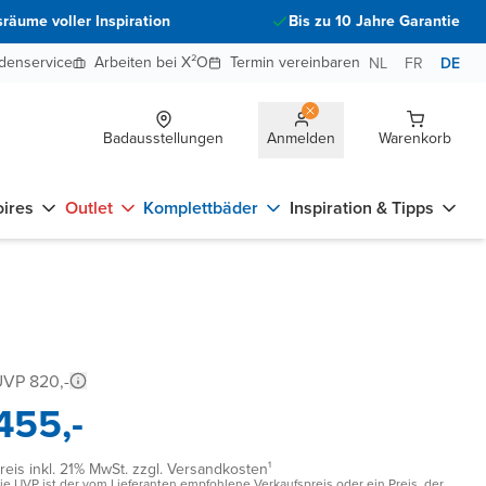
räume voller Inspiration
Bis zu 10 Jahre Garantie
denservice
Arbeiten bei X²O
Termin vereinbaren
NL
FR
DE
Badausstellungen
Anmelden
Warenkorb
ires
Outlet
Komplettbäder
Inspiration & Tipps
VP 820,-
455,-
reis inkl. 21% MwSt. zzgl. Versandkosten¹
ie UVP ist der vom Lieferanten empfohlene Verkaufspreis oder ein Preis, der