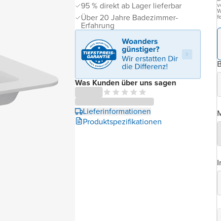
95 % direkt ab Lager lieferbar
v
W
Über 20 Jahre Badezimmer-
f
Erfahrung
B
Was Kunden über uns sagen
Lieferinformationen
M
Produktspezifikationen
I