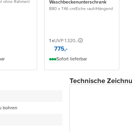
el ohne Rahmen
|
Waschbeckenunterschrank
B80 x T46 cm
|
Eiche rauh
|
Hängend
1 x
UVP 1.320,-
775,-
bar
Sofort lieferbar
Technische Zeichn
zu bohren