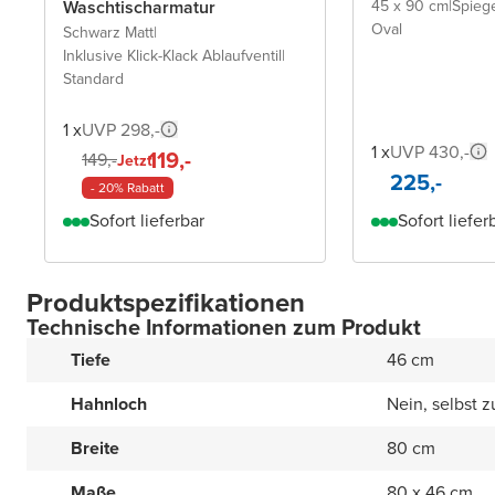
Waschtischarmatur
45 x 90 cm
|
Spieg
Oval
Schwarz Matt
|
Inklusive Klick-Klack Ablaufventil
|
Standard
1 x
UVP 298,-
1 x
UVP 430,-
119,-
149,-
Jetzt
225,-
- 20% Rabatt
Sofort lieferbar
Sofort liefer
Produktspezifikationen
Technische Informationen zum Produkt
Tiefe
46 cm
Hahnloch
Nein, selbst 
Breite
80 cm
Maße
80 x 46 cm