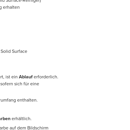
lid Surface-Reiniger)
g erhalten
 Solid Surface
t, ist ein
Ablauf
erforderlich.
sofern sich für eine
erumfang enthalten.
arben
erhältlich.
Farbe auf dem Bildschirm