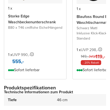
1 x
1 x
Storke Edge
Blaufoss Round Ec
Waschbeckenunterschrank
Waschtischarmatu
B80 x T46 cm
|
Rohe Eiche
|
Hängend
Schwarz Matt
|
Inklusive Klick-Klack A
Standard
1 x
UVP 298,-
1 x
UVP 990,-
119,-
149,-
Jetzt
555,-
- 20% Rabatt
Sofort lieferbar
Sofort lieferbar
Produktspezifikationen
Technische Informationen zum Produkt
Tiefe
46 cm