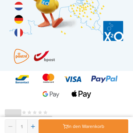
In den Warenkorb
© 2026 - X²O Badezimmer – USt-IdNr: BE0627.861.895-
AGB Widerrufsrecht
-
Datenschutz
-
Impressum