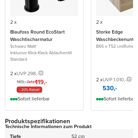
2 x
2 x
Blaufoss Round EcoStart
Storke Edge
Waschtischarmatur
Waschbeckenunter
Schwarz Matt
|
B65 x T52 cm
|
Rohe E
Inklusive Klick-Klack Ablaufventil
|
Standard
2 x
UVP 298,-
2 x
UVP 1.010,-
119,-
149,-
Jetzt
530,-
- 20% Rabatt
Sofort lieferbar
Sofort lieferbar
Produktspezifikationen
Technische Informationen zum Produkt
Tiefe
52 cm