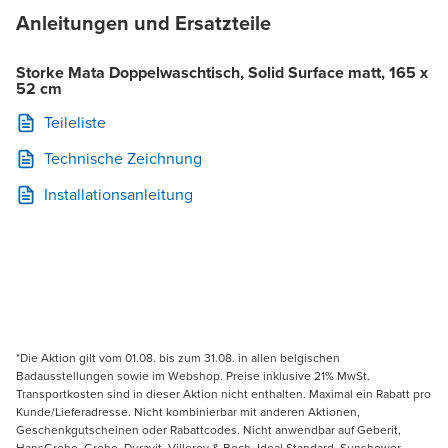
Anleitungen und Ersatzteile
Storke Mata Doppelwaschtisch, Solid Surface matt, 165 x
52 cm
Teileliste
Technische Zeichnung
Installationsanleitung
*Die Aktion gilt vom 01.08. bis zum 31.08. in allen belgischen
Badausstellungen sowie im Webshop. Preise inklusive 21% MwSt.
Transportkosten sind in dieser Aktion nicht enthalten. Maximal ein Rabatt pro
Kunde/Lieferadresse. Nicht kombinierbar mit anderen Aktionen,
Geschenkgutscheinen oder Rabattcodes. Nicht anwendbar auf Geberit,
HansGrohe, Grohe, Duravit, Villeroy & Boch, Ideal Standard, Sunshower,