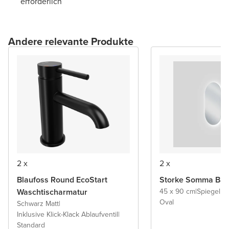
erforderlich
Andere relevante Produkte
2 x
2 x
Blaufoss Round EcoStart
Storke Somma Bad
Waschtischarmatur
45 x 90 cm
|
Spiegel 
Oval
Schwarz Matt
|
Inklusive Klick-Klack Ablaufventil
|
Standard