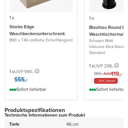
1 x
1 x
Storke Edge
Blaufoss Round Ec
Waschbeckenunterschrank
Waschtischarmatu
B80 x T46 cm
|
Rohe Eiche
|
Hängend
Schwarz Matt
|
Inklusive Klick-Klack A
Standard
1 x
UVP 298,-
1 x
UVP 990,-
119,-
149,-
Jetzt
555,-
- 20% Rabatt
Sofort lieferbar
Sofort lieferbar
Produktspezifikationen
Technische Informationen zum Produkt
Tiefe
46 cm