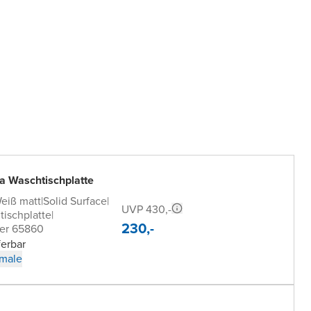
a Waschtischplatte
eiß matt
|
Solid Surface
|
UVP 430,-
tischplatte
|
230,-
er 65860
ferbar
male