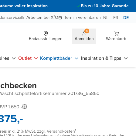
räume voller Inspiration
Bis zu 10 Jahre Garantie
denservice
Arbeiten bei X²O
Termin vereinbaren
NL
FR
DE
Badausstellungen
Anmelden
Warenkorb
ires
Outlet
Komplettbäder
Inspiration & Tipps
aschbecken
Waschtischplatte
|
Artikelnummer 201736_65860
VP 1.650,-
875,-
reis inkl. 21% MwSt. zzgl. Versandkosten¹
ie UVP ist der vom Lieferanten empfohlene Verkaufspreis oder ein Preis, der