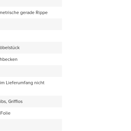
metrische gerade Rippe
öbelstück
chbecken
 im Lieferumfang nicht
bs, Grifflos
Folie