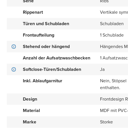
Serie
Ribs
Rippenart
Vertikale sym
Türen und Schubladen
Schubladen
Frontaufteilung
1 Schublade
Stehend oder hängend
Hängendes M
Anzahl der Aufsatzwaschbecken
1 Aufsatzwas
Softclose-Türen/Schubladen
Ja
Inkl. Ablaufgarnitur
Nein, Stöpsel
enthalten.
Design
Frontdesign Ri
Material
MDF mit PVC-
Marke
Storke