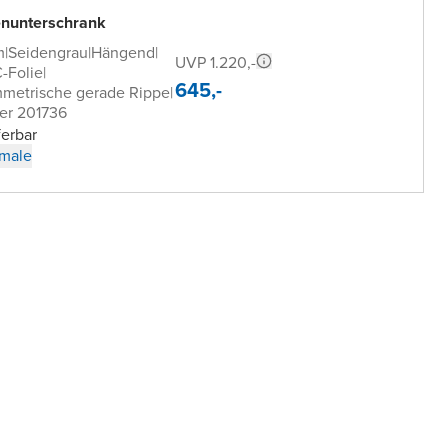
nunterschrank
m
|
Seidengrau
|
Hängend
|
UVP 1.220,-
-Folie
|
645,-
mmetrische gerade Rippe
|
er 201736
ferbar
male