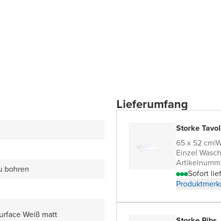
Lieferumfang
Storke Tavol
65 x 52 cm
|
W
Einzel Wasch
Artikelnumm
zu bohren
Sofort lie
Produktmerk
Surface Weiß matt
Storke Ribs