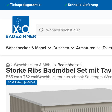
Tiefstpreisgarantie
Schnelle Lieferung
Waschbecken & Möbel
Duschen
Armaturen
Toile
Waschbecken & Möbel
Badmöbelsets
Storke Ribs Badmöbel Set mit Tav
B65 cm x T52 cm
|
Waschbeckenunterschrank Seidengrau
|
Was
60 € Rabatt je 600 €