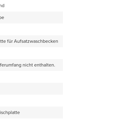
end
be
tte für Aufsatzwaschbecken
eferumfang nicht enthalten.
ischplatte