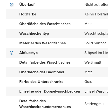
Überlauf
Nicht zutreff
Holzfarbe
Keine Holzfar
Oberfläche des Waschtisches
Matt
Waschbeckentyp
Waschtischpla
Material des Waschtisches
Solid Surface
Abflusstyp
Stöpsel im Li
Detailfarbe des Waschtisches
Weiß matt
Oberfläche der Badmöbel
Matt
Farbe des Unterschranks
Grau
Einzelne oder Doppelwaschbecken
Einzel Wascht
Detailfarbe des
Seidengrau
Waschbeckenunterschrankes