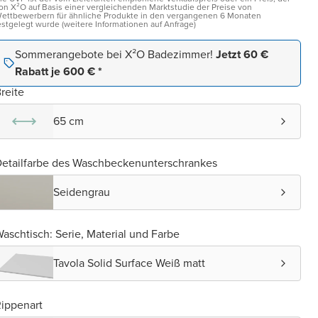
on X²O auf Basis einer vergleichenden Marktstudie der Preise von
ettbewerbern für ähnliche Produkte in den vergangenen 6 Monaten
estgelegt wurde (weitere Informationen auf Anfrage)
Sommerangebote bei X²O Badezimmer!
Jetzt 60 €
Rabatt je 600 € *
reite
65 cm
etailfarbe des Waschbeckenunterschrankes
Seidengrau
aschtisch: Serie, Material und Farbe
Tavola Solid Surface Weiß matt
ippenart