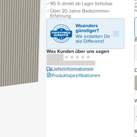
95 % direkt ab Lager lieferbar
v
W
Über 20 Jahre Badezimmer-
f
Erfahrung
B
Was Kunden über uns sagen
Lieferinformationen
D
Produktspezifikationen
W
R