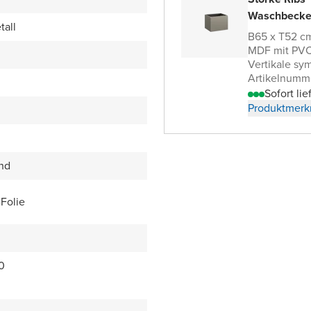
Waschbecke
tall
B65 x T52 c
MDF mit PVC
Vertikale sy
Artikelnumm
Sofort lie
Produktmerk
end
Folie
0