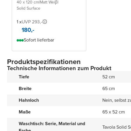
40 x 120 cm
|
Matt Weiβ
|
Solid Surface
1 x
UVP 293,-
180,-
Sofort lieferbar
Produktspezifikationen
Technische Informationen zum Produkt
Tiefe
52 cm
Breite
65 cm
Hahnloch
Nein, selbst 
Maße
65 x 52 cm
Waschtisch: Serie, Material und
Tavola Solid 
Farbe