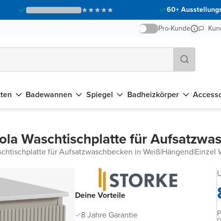
60+ Ausstellungs
Pro-Kunde
Kun
tten
Badewannen
Spiegel
Badheizkörper
Accesso
ola Waschtischplatte für Aufsatzw
chtischplatte für Aufsatzwaschbecken in Weiß
|
Hängend
|
Einzel 
U
Deine Vorteile
P
8 Jahre Garantie
D