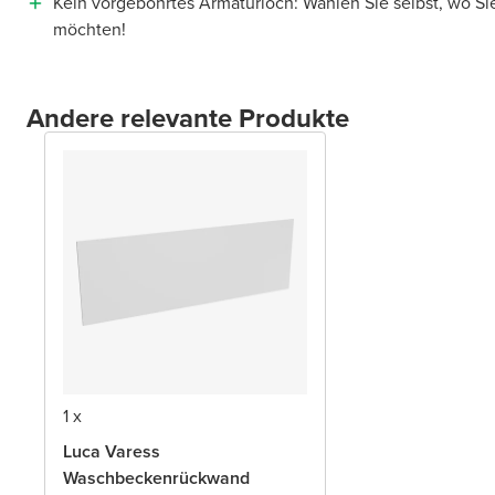
Kein vorgebohrtes Armaturloch: Wählen Sie selbst, wo Si
möchten!
Andere relevante Produkte
1 x
Luca Varess
Waschbeckenrückwand