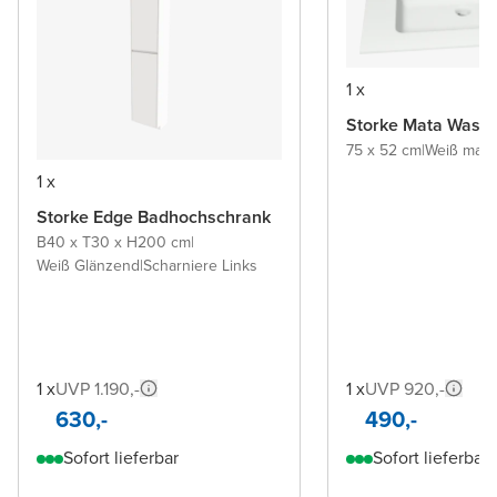
1 x
Storke Mata Wasch
75 x 52 cm
|
Weiß matt
|
1 x
Storke Edge Badhochschrank
B40 x T30 x H200 cm
|
Weiß Glänzend
|
Scharniere Links
1 x
UVP 1.190,-
1 x
UVP 920,-
630,-
490,-
Sofort lieferbar
Sofort lieferbar