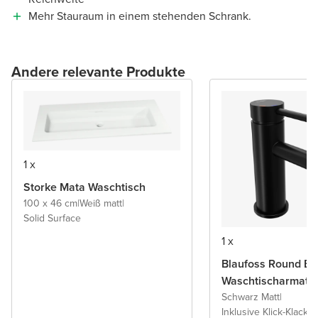
Mehr Stauraum in einem stehenden Schrank.
Andere relevante Produkte
1 x
Storke Mata Waschtisch
100 x 46 cm
|
Weiß matt
|
Solid Surface
1 x
Blaufoss Round Ec
Waschtischarmatu
Schwarz Matt
|
Inklusive Klick-Klack A