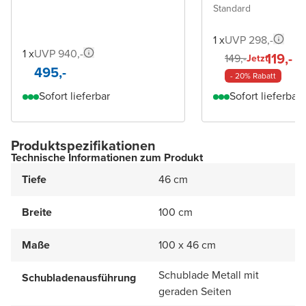
Standard
1 x
UVP 298,-
1 x
UVP 940,-
119,-
149,-
Jetzt
495,-
- 20% Rabatt
Sofort lieferbar
Sofort lieferbar
Produktspezifikationen
Technische Informationen zum Produkt
Tiefe
46 cm
Breite
100 cm
Maße
100 x 46 cm
Schublade Metall mit
Schubladenausführung
geraden Seiten