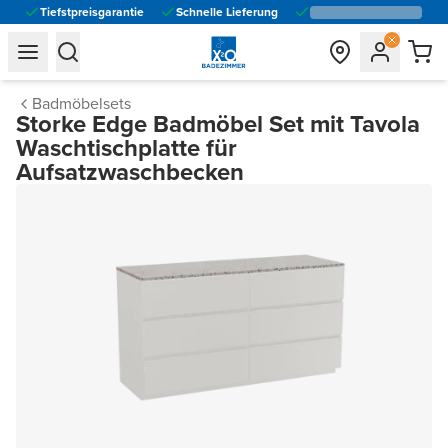
Tiefstpreisgarantie
Schnelle Lieferung
general.navigation.toggle_menu.label
general.navigation.toggle_menu.label
Badmöbelsets
Storke Edge Badmöbel Set mit Tavola
Waschtischplatte für
Aufsatzwaschbecken