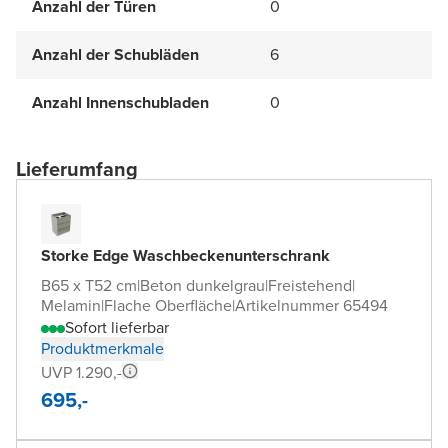
Anzahl der Türen
0
Anzahl der Schubläden
6
Anzahl Innenschubladen
0
Lieferumfang
Storke Edge Waschbeckenunterschrank
B65 x T52 cm
|
Beton dunkelgrau
|
Freistehend
|
Melamin
|
Flache Oberfläche
|
Artikelnummer 65494
Sofort lieferbar
Produktmerkmale
UVP 1.290,-
695,-