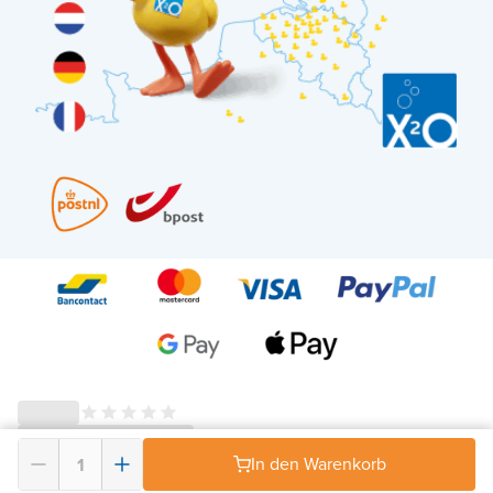
In den Warenkorb
© 2026 - X²O Badezimmer – USt-IdNr: BE0627.861.895-
AGB Widerrufsrecht
-
Datenschutz
-
Impressum