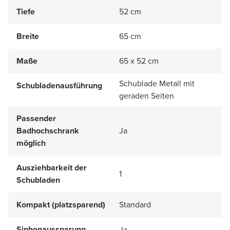
Tiefe
52 cm
Breite
65 cm
Maße
65 x 52 cm
Schublade Metall mit
Schubladenausführung
geraden Seiten
Passender
Badhochschrank
Ja
möglich
Ausziehbarkeit der
1
Schubladen
Kompakt (platzsparend)
Standard
Siphonaussparung
Ja