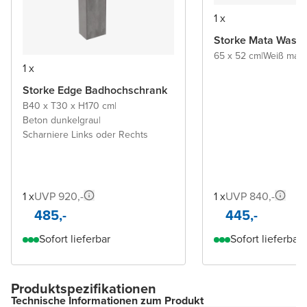
1 x
Storke Mata Wasch
65 x 52 cm
|
Weiß matt
|
1 x
Storke Edge Badhochschrank
B40 x T30 x H170 cm
|
Beton dunkelgrau
|
Scharniere Links oder Rechts
1 x
UVP 920,-
1 x
UVP 840,-
485,-
445,-
Sofort lieferbar
Sofort lieferbar
Produktspezifikationen
Technische Informationen zum Produkt