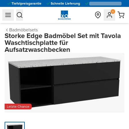
Tiefstpreisgarantie
Schnelle Lieferung
general.navigation.toggle_menu.label
general.navigation.toggle_menu.label
Badmöbelsets
Storke Edge Badmöbel Set mit Tavola
Waschtischplatte für
Aufsatzwaschbecken
Letzte Chance