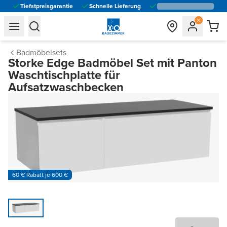
Tiefstpreisgarantie
Schnelle Lieferung
general.navigation.toggle_menu.label
general.navigation.toggle_menu.label
Badmöbelsets
Storke Edge Badmöbel Set mit Panton
Waschtischplatte für
Aufsatzwaschbecken
60 € Rabatt je 600 €