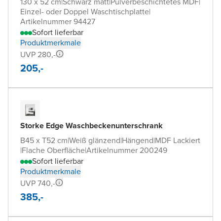
130 x 52 cm
|
Schwarz matt
|
Pulverbeschichtetes MDF
|
Einzel- oder Doppel Waschtischplatte
|
Artikelnummer 94427
Sofort lieferbar
Produktmerkmale
UVP 280,-
205,-
Storke Edge Waschbeckenunterschrank
B45 x T52 cm
|
Weiß glänzend
|
Hängend
|
MDF Lackiert
|
Flache Oberfläche
|
Artikelnummer 200249
Sofort lieferbar
Produktmerkmale
UVP 740,-
385,-