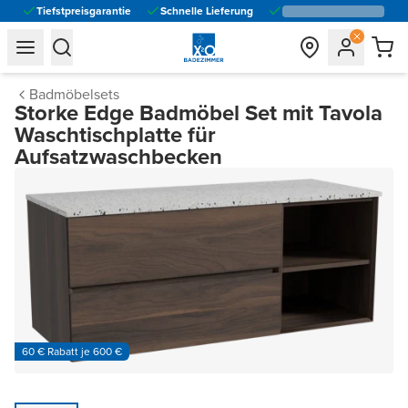
Tiefstpreisgarantie
Schnelle Lieferung
general.navigation.toggle_menu.label
general.navigation.toggle_menu.label
Badmöbelsets
Storke Edge Badmöbel Set mit Tavola
Waschtischplatte für
Aufsatzwaschbecken
60 € Rabatt je 600 €