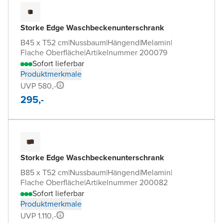
Storke Edge Waschbeckenunterschrank
B45 x T52 cm
|
Nussbaum
|
Hängend
|
Melamin
|
Flache Oberfläche
|
Artikelnummer 200079
Sofort lieferbar
Produktmerkmale
UVP 580,-
295,-
Storke Edge Waschbeckenunterschrank
B85 x T52 cm
|
Nussbaum
|
Hängend
|
Melamin
|
Flache Oberfläche
|
Artikelnummer 200082
Sofort lieferbar
Produktmerkmale
UVP 1.110,-