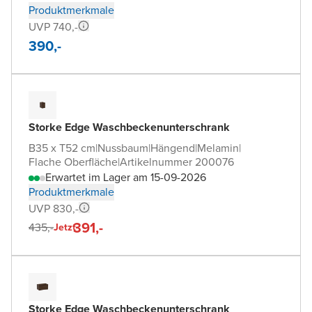
Produktmerkmale
UVP 740,-
390,-
Storke Edge Waschbeckenunterschrank
B35 x T52 cm
|
Nussbaum
|
Hängend
|
Melamin
|
Flache Oberfläche
|
Artikelnummer 200076
Erwartet im Lager am 15-09-2026
Produktmerkmale
UVP 830,-
391,-
435,-
Jetzt
Storke Edge Waschbeckenunterschrank