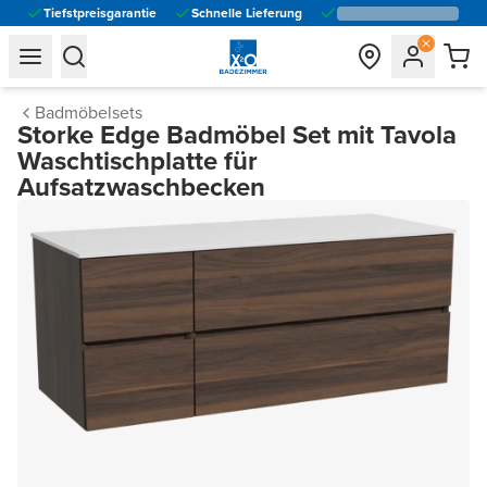
Tiefstpreisgarantie
Schnelle Lieferung
general.navigation.toggle_menu.label
general.navigation.toggle_menu.label
Badmöbelsets
Storke Edge Badmöbel Set mit Tavola
Waschtischplatte für
Aufsatzwaschbecken