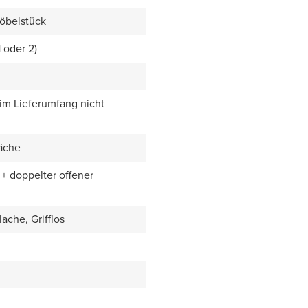
öbelstück
1 oder 2)
 im Lieferumfang nicht
äche
+ doppelter offener
ache, Grifflos