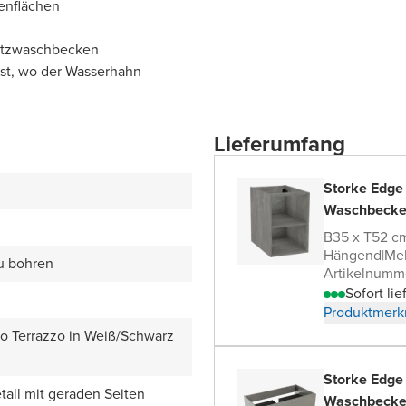
enflächen
satzwaschbecken
bst, wo der Wasserhahn
Lieferumfang
Storke Edge
Waschbecke
B35 x T52 c
Hängend
|
Me
zu bohren
Artikelnumm
Sofort lie
Produktmerk
zo Terrazzo in Weiß/Schwarz
Storke Edge
all mit geraden Seiten
Waschbecke