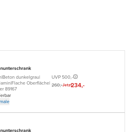
nunterschrank
UVP 500,-
m
|
Beton dunkelgrau
|
lamin
|
Flache Oberfläche
|
234,-
260,-
Jetzt
er 89167
ferbar
male
nunterschrank