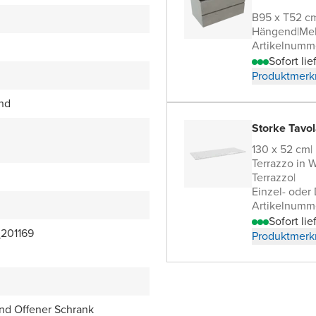
B95 x T52 c
Hängend
|
Me
Artikelnumm
Sofort lie
Produktmerk
end
Storke Tavol
130 x 52 cm
|
Terrazzo in 
Terrazzo
|
Einzel- oder
Artikelnumm
Sofort lie
201169
Produktmerk
nd Offener Schrank