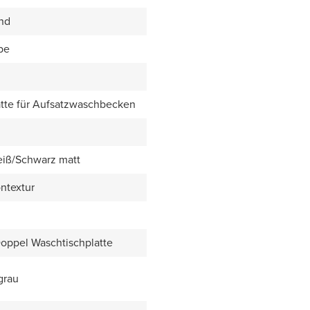
end
be
tte für Aufsatzwaschbecken
eiß/Schwarz matt
ntextur
Doppel Waschtischplatte
grau