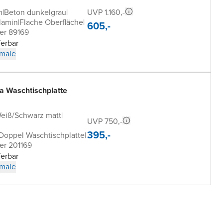
UVP 1.160,-
m
|
Beton dunkelgrau
|
lamin
|
Flache Oberfläche
|
605,-
er 89169
ferbar
male
a Waschtischplatte
Weiß/Schwarz matt
|
UVP 750,-
395,-
 Doppel Waschtischplatte
|
er 201169
ferbar
male