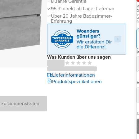
8 Jahre Garantie
P
95 % direkt ab Lager lieferbar
D
v
Über 20 Jahre Badezimmer-
W
Erfahrung
f
Was Kunden über uns sagen
Lieferinformationen
Produktspezifikationen
B
D zusammenstellen
D