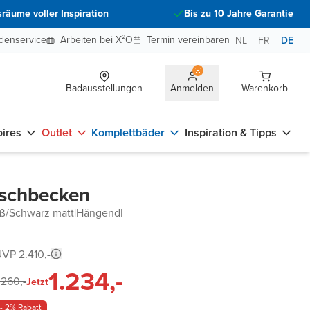
räume voller Inspiration
Bis zu 10 Jahre Garantie
denservice
Arbeiten bei X²O
Termin vereinbaren
NL
FR
DE
Badausstellungen
Anmelden
Warenkorb
ires
Outlet
Komplettbäder
Inspiration & Tipps
aschbecken
iß/Schwarz matt
|
Hängend
|
VP 2.410,-
1.234,-
.260,-
Jetzt
- 2% Rabatt