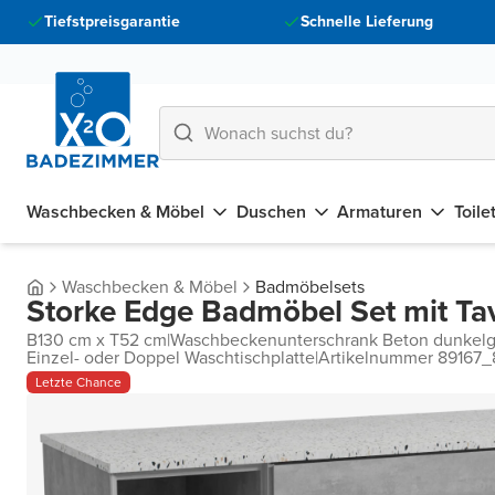
Tiefstpreisgarantie
Schnelle Lieferung
Waschbecken & Möbel
Duschen
Armaturen
Toile
Waschbecken & Möbel
Badmöbelsets
Storke Edge Badmöbel Set mit Ta
B130 cm x T52 cm
|
Waschbeckenunterschrank Beton dunkelg
Einzel- oder Doppel Waschtischplatte
|
Artikelnummer 89167_
Letzte Chance