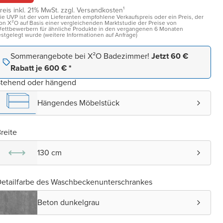
reis inkl. 21% MwSt. zzgl. Versandkosten¹
ie UVP ist der vom Lieferanten empfohlene Verkaufspreis oder ein Preis, der
on X²O auf Basis einer vergleichenden Marktstudie der Preise von
ettbewerbern für ähnliche Produkte in den vergangenen 6 Monaten
estgelegt wurde (weitere Informationen auf Anfrage)
Sommerangebote bei X²O Badezimmer!
Jetzt 60 €
Rabatt je 600 € *
Stehend oder hängend
Hängendes Möbelstück
reite
130 cm
etailfarbe des Waschbeckenunterschrankes
Beton dunkelgrau