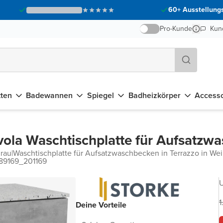
60+ Ausstellungs
Pro-Kunde
Kun
tten
Badewannen
Spiegel
Badheizkörper
Accesso
vola Waschtischplatte für Aufsatzw
rau
|
Waschtischplatte für Aufsatzwaschbecken in Terrazzo in We
89169_201169
U
1
Deine Vorteile