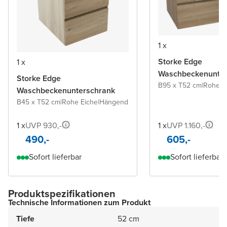
1 x
Storke Edge
1 x
Waschbeckenunter
Storke Edge
B95 x T52 cm
|
Rohe E
Waschbeckenunterschrank
B45 x T52 cm
|
Rohe Eiche
|
Hängend
1 x
UVP 930,-
1 x
UVP 1.160,-
490,-
605,-
Sofort lieferbar
Sofort lieferbar
Produktspezifikationen
Technische Informationen zum Produkt
Tiefe
52 cm