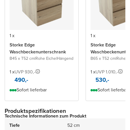
1 x
1 x
Storke Edge
Storke Edge
Waschbeckenunterschrank
Waschbeckenunter
B45 x T52 cm
|
Rohe Eiche
|
Hängend
B65 x T52 cm
|
Rohe E
1 x
UVP 930,-
1 x
UVP 1.010,-
490,-
530,-
Sofort lieferbar
Sofort lieferbar
Produktspezifikationen
Technische Informationen zum Produkt
Tiefe
52 cm