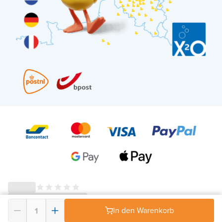
In den Warenkorb
© 2026 - X²O Badezimmer – USt-IdNr: BE0627.861.895-
AGB Widerrufsrecht
-
Datenschutz
-
Impressum