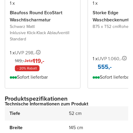
1 x
1 x
Blaufoss Round EcoStart
Storke Edge
Waschtischarmatur
Waschbeckenunter
Schwarz Matt
|
B75 x T52 cm
|
Rohe E
Inklusive Klick-Klack Ablaufventil
|
Standard
1 x
UVP 298,-
1 x
UVP 1.060,-
119,-
149,-
Jetzt
555,-
- 20% Rabatt
Sofort lieferbar
Sofort lieferbar
Produktspezifikationen
Technische Informationen zum Produkt
Tiefe
52 cm
Breite
145 cm