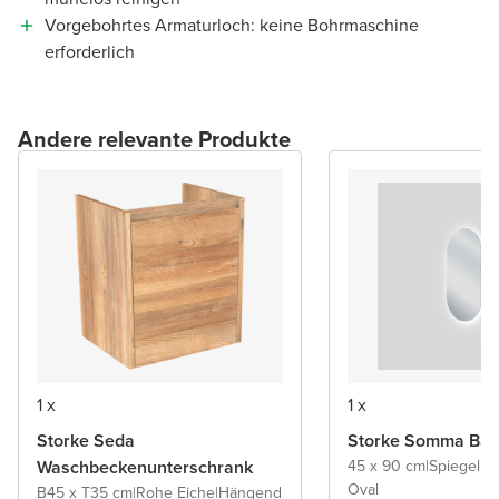
Vorgebohrtes Armaturloch: keine Bohrmaschine
erforderlich
Andere relevante Produkte
1 x
1 x
Storke Seda
Storke Somma Bad
Waschbeckenunterschrank
45 x 90 cm
|
Spiegel 
Oval
B45 x T35 cm
|
Rohe Eiche
|
Hängend