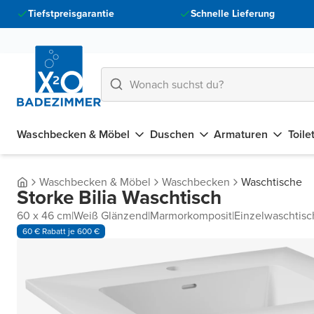
Tiefstpreisgarantie
Schnelle Lieferung
Waschbecken & Möbel
Duschen
Armaturen
Toile
Waschbecken & Möbel
Waschbecken
Waschtische
Storke Bilia Waschtisch
60 x 46 cm
|
Weiß Glänzend
|
Marmorkomposit
|
Einzelwaschtisc
60 € Rabatt je 600 €