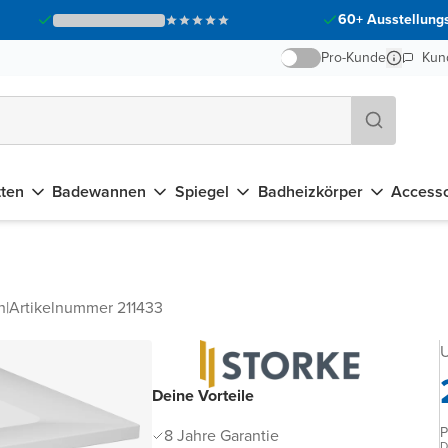
60+ Ausstellungs
Pro-Kunde
Kun
tten
Badewannen
Spiegel
Badheizkörper
Accesso
h
|
Artikelnummer 211433
U
Deine Vorteile
P
8 Jahre Garantie
D