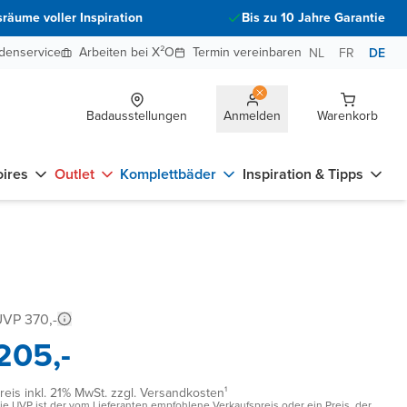
räume voller Inspiration
Bis zu 10 Jahre Garantie
denservice
Arbeiten bei X²O
Termin vereinbaren
NL
FR
DE
Badausstellungen
Anmelden
Warenkorb
ires
Outlet
Komplettbäder
Inspiration & Tipps
VP 370,-
205,-
reis inkl. 21% MwSt. zzgl. Versandkosten¹
ie UVP ist der vom Lieferanten empfohlene Verkaufspreis oder ein Preis, der