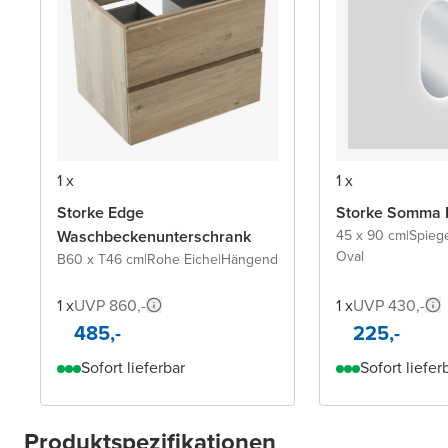
1 x
1 x
Storke Edge
Storke Somma 
Waschbeckenunterschrank
45 x 90 cm
|
Spieg
Oval
B60 x T46 cm
|
Rohe Eiche
|
Hängend
1 x
UVP 860,-
1 x
UVP 430,-
485,-
225,-
Sofort lieferbar
Sofort liefer
Produktspezifikationen