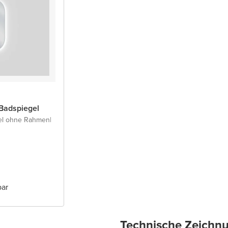
Badspiegel
el ohne Rahmen
|
bar
Technische Zeichn