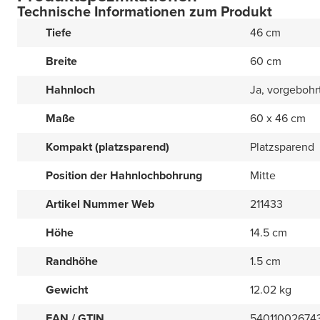
Technische Informationen zum Produkt
Tiefe
46 cm
Breite
60 cm
Hahnloch
Ja, vorgebohr
Maße
60 x 46 cm
Kompakt (platzsparend)
Platzsparend
Position der Hahnlochbohrung
Mitte
Artikel Nummer Web
211433
Höhe
14.5 cm
Randhöhe
1.5 cm
Gewicht
12.02 kg
EAN / GTIN
54011002674