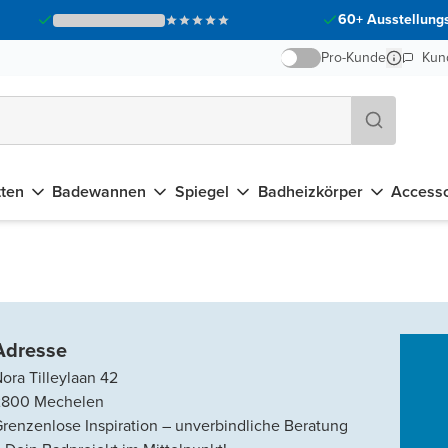
60+ Ausstellungs
Pro-Kunde
Kun
tten
Badewannen
Spiegel
Badheizkörper
Accesso
Adresse
ora Tilleylaan 42
2800
Mechelen
renzenlose Inspiration – unverbindliche Beratung