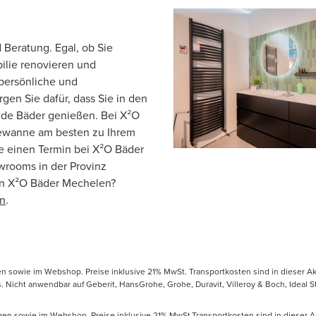
 Beratung. Egal, ob Sie
lie renovieren und
persönliche und
en Sie dafür, dass Sie in den
e Bäder genießen. Bei X²O
dewanne am besten zu Ihrem
e einen Termin bei X²O Bäder
rooms in der Provinz
on X²O Bäder Mechelen?
en
.
gen sowie im Webshop. Preise inklusive 21% MwSt. Transportkosten sind in dieser Ak
icht anwendbar auf Geberit, HansGrohe, Grohe, Duravit, Villeroy & Boch, Ideal Sta
ungen sowie im Webshop. Preise inklusive 21% MwSt.Transportkosten sind in dieser A