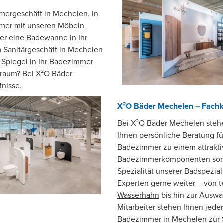
ergeschäft in Mechelen. In
mmer mit unseren
Möbeln
er eine
Badewanne
in Ihr
m Sanitärgeschäft in Mechelen
n
Spiegel
in Ihr Badezimmer
uraum? Bei X²O Bäder
fnisse.
X²O Bäder Mechelen – Fachk
Bei X²O Bäder Mechelen stehen
Ihnen persönliche Beratung für
Badezimmer zu einem attraktive
Badezimmerkomponenten sorgf
Spezialität unserer Badspezia
Experten gerne weiter – von 
Wasserhahn
bis hin zur Auswa
Mitarbeiter stehen Ihnen jeder
Badezimmer in Mechelen zur S