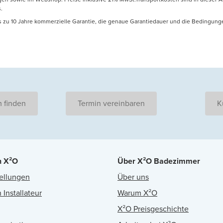
.
is zu 10 Jahre kommerzielle Garantie, die genaue Garantiedauer und die Bedingung
 finden
Termin vereinbaren
K
n X²O
Über X²O Badezimmer
ellungen
Über uns
 Installateur
Warum X²O
X²O Preisgeschichte