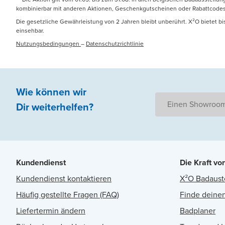
kombinierbar mit anderen Aktionen, Geschenkgutscheinen oder Rabattcodes
Die gesetzliche Gewährleistung von 2 Jahren bleibt unberührt. X²O bietet b
einsehbar.
Nutzungsbedingungen
–
Datenschutzrichtlinie
Wie können wir
Einen Showroom
Dir weiterhelfen
?
Kundendienst
Die Kraft vo
Kundendienst kontaktieren
X²O Badaust
Häufig gestellte Fragen (FAQ)
Finde deinen
Liefertermin ändern
Badplaner