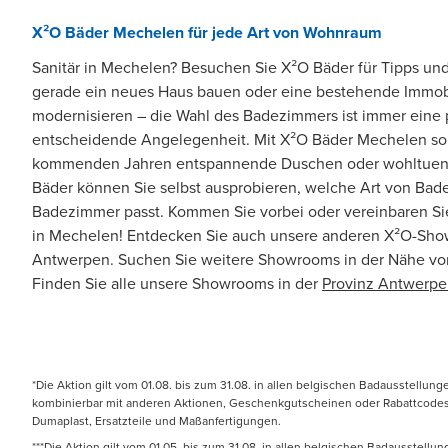
X²O Bäder Mechelen für jede Art von Wohnraum
Sanitär in Mechelen? Besuchen Sie X²O Bäder für Tipps und
gerade ein neues Haus bauen oder eine bestehende Immobi
modernisieren – die Wahl des Badezimmers ist immer eine 
entscheidende Angelegenheit. Mit X²O Bäder Mechelen sorg
kommenden Jahren entspannende Duschen oder wohltuend
Bäder können Sie selbst ausprobieren, welche Art von Ba
Badezimmer passt. Kommen Sie vorbei oder vereinbaren Si
in Mechelen! Entdecken Sie auch unsere anderen X²O-Show
Antwerpen. Suchen Sie weitere Showrooms in der Nähe v
Finden Sie alle unsere Showrooms in der
Provinz Antwerp
*Die Aktion gilt vom 01.08. bis zum 31.08. in allen belgischen Badausstellun
kombinierbar mit anderen Aktionen, Geschenkgutscheinen oder Rabattcodes. N
Dumaplast, Ersatzteile und Maßanfertigungen.
***Die Aktion gilt vom 01.05. bis zum 31.08. in allen belgischen Badausstell