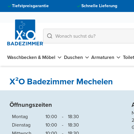
Tiefstpreisgarantie
Schnelle Lieferung
Waschbecken & Möbel
Duschen
Armaturen
Toile
X²O Badezimmer Mechelen
Öffnungszeiten
N
Montag
10:00
-
18:30
Dienstag
10:00
-
18:30
G
Mittwoch
10:00
-
18:30