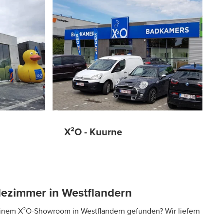
X²O - Kuurne
adezimmer in Westflandern
inem X²O-Showroom in Westflandern gefunden? Wir liefern