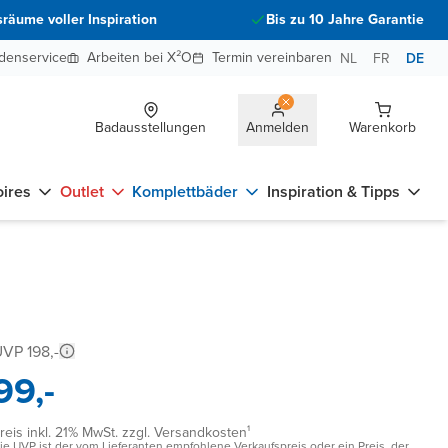
räume voller Inspiration
Bis zu 10 Jahre Garantie
denservice
Arbeiten bei X²O
Termin vereinbaren
NL
FR
DE
Badausstellungen
Anmelden
Warenkorb
ires
Outlet
Komplettbäder
Inspiration & Tipps
VP 198,-
99,-
reis inkl. 21% MwSt. zzgl. Versandkosten¹
ie UVP ist der vom Lieferanten empfohlene Verkaufspreis oder ein Preis, der