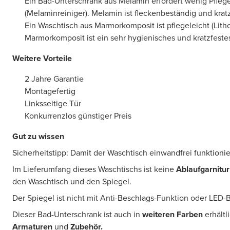
Ein Bad-Unterschrank aus Melamin erfordert wenig Pfle
(Melaminreiniger). Melamin ist fleckenbeständig und kratz
Ein Waschtisch aus Marmorkomposit ist pflegeleicht (Litho
Marmorkomposit ist ein sehr hygienisches und kratzfestes
Weitere Vorteile
2 Jahre Garantie
Montagefertig
Linksseitige Tür
Konkurrenzlos günstiger Preis
Gut zu wissen
Sicherheitstipp: Damit der Waschtisch einwandfrei funktionier
Im Lieferumfang dieses Waschtischs ist keine
Ablaufgarnitur
den Waschtisch und den Spiegel.
Der Spiegel ist nicht mit Anti-Beschlags-Funktion oder LED-
Dieser Bad-Unterschrank ist auch in
weiteren Farben
erhältl
Armaturen
und
Zubehör.