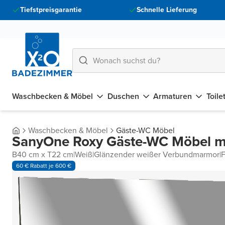
Tiefstpreisgarantie
Schnelle Lieferung
Waschbecken & Möbel
Duschen
Armaturen
Toile
Waschbecken & Möbel
Gäste-WC Möbel
SanyOne Roxy Gäste-WC Möbel mi
B40 cm x T22 cm
|
Weiß
|
Glänzender weißer Verbundmarmor
|
F
60 € Rabatt je 600 €