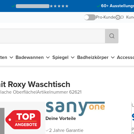
60+ Ausstellungs
Pro-Kunde
Kun
tten
Badewannen
Spiegel
Badheizkörper
Accesso
t Roxy Waschtisch
lache Oberfläche
|
Artikelnummer 62621
U
Deine Vorteile
P
2 Jahre Garantie
D