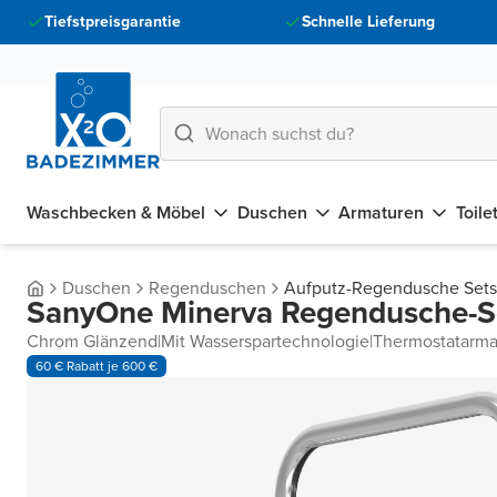
Tiefstpreisgarantie
Schnelle Lieferung
Waschbecken & Möbel
Duschen
Armaturen
Toile
Duschen
Regenduschen
Aufputz-Regendusche Sets
SanyOne Minerva Regendusche-S
Chrom Glänzend
|
Mit Wasserspartechnologie
|
Thermostatarma
60 € Rabatt je 600 €