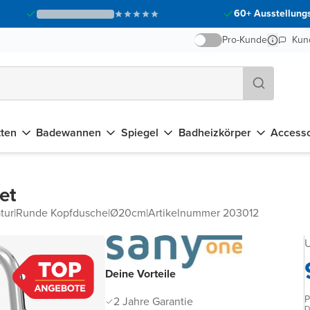
60+ Ausstellungs
Pro-Kunde
Kun
tten
Badewannen
Spiegel
Badheizkörper
Accesso
et
tur
|
Runde Kopfdusche
|
Ø20cm
|
Artikelnummer 203012
U
Deine Vorteile
P
2 Jahre Garantie
D