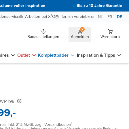
räume voller Inspiration
Bis zu 10 Jahre Garantie
denservice
Arbeiten bei X²O
Termin vereinbaren
NL
FR
DE
Badausstellungen
Anmelden
Warenkorb
ires
Outlet
Komplettbäder
Inspiration & Tipps
VP 198,-
99,-
reis inkl. 21% MwSt. zzgl. Versandkosten¹
ie UVP ist der vom Lieferanten empfohlene Verkaufspreis oder ein Preis, der