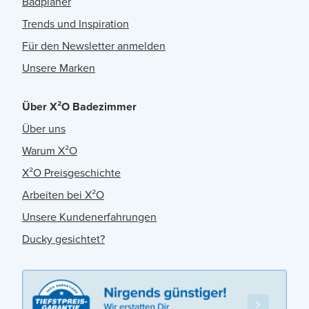
Badplaner
Trends und Inspiration
Für den Newsletter anmelden
Unsere Marken
Über X²O Badezimmer
Über uns
Warum X²O
X²O Preisgeschichte
Arbeiten bei X²O
Unsere Kundenerfahrungen
Ducky gesichtet?