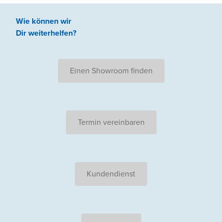
Wie können wir
Dir weiterhelfen
?
Einen Showroom finden
Termin vereinbaren
Kundendienst