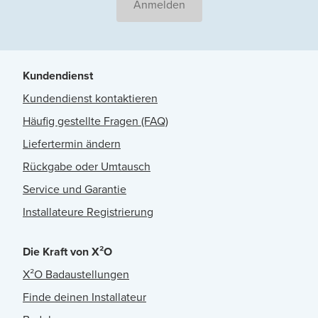
Anmelden
Kundendienst
Kundendienst kontaktieren
Häufig gestellte Fragen (FAQ)
Liefertermin ändern
Rückgabe oder Umtausch
Service und Garantie
Installateure Registrierung
Die Kraft von X²O
X²O Badaustellungen
Finde deinen Installateur