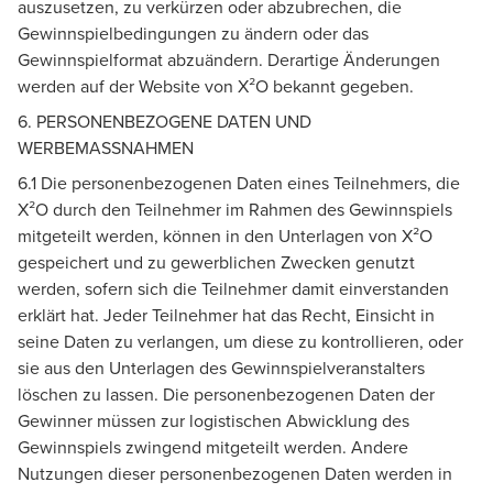
auszusetzen, zu verkürzen oder abzubrechen, die
Gewinnspielbedingungen zu ändern oder das
Gewinnspielformat abzuändern. Derartige Änderungen
werden auf der Website von X²O bekannt gegeben.
6. PERSONENBEZOGENE DATEN UND
WERBEMASSNAHMEN
6.1 Die personenbezogenen Daten eines Teilnehmers, die
X²O durch den Teilnehmer im Rahmen des Gewinnspiels
mitgeteilt werden, können in den Unterlagen von X²O
gespeichert und zu gewerblichen Zwecken genutzt
werden, sofern sich die Teilnehmer damit einverstanden
erklärt hat. Jeder Teilnehmer hat das Recht, Einsicht in
seine Daten zu verlangen, um diese zu kontrollieren, oder
sie aus den Unterlagen des Gewinnspielveranstalters
löschen zu lassen. Die personenbezogenen Daten der
Gewinner müssen zur logistischen Abwicklung des
Gewinnspiels zwingend mitgeteilt werden. Andere
Nutzungen dieser personenbezogenen Daten werden in