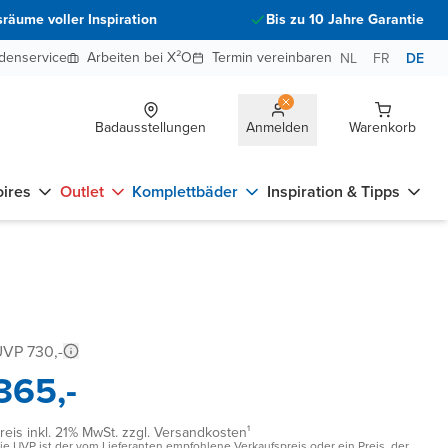
räume voller Inspiration
Bis zu 10 Jahre Garantie
denservice
Arbeiten bei X²O
Termin vereinbaren
NL
FR
DE
Badausstellungen
Anmelden
Warenkorb
ires
Outlet
Komplettbäder
Inspiration & Tipps
VP 730,-
365,-
reis inkl. 21% MwSt. zzgl. Versandkosten¹
ie UVP ist der vom Lieferanten empfohlene Verkaufspreis oder ein Preis, der