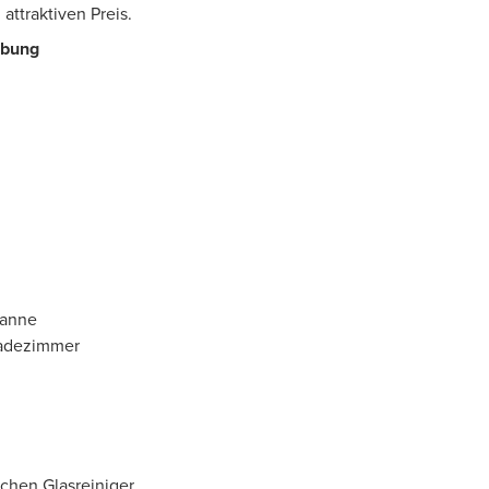
ttraktiven Preis.
ebung
wanne
Badezimmer
ichen Glasreiniger