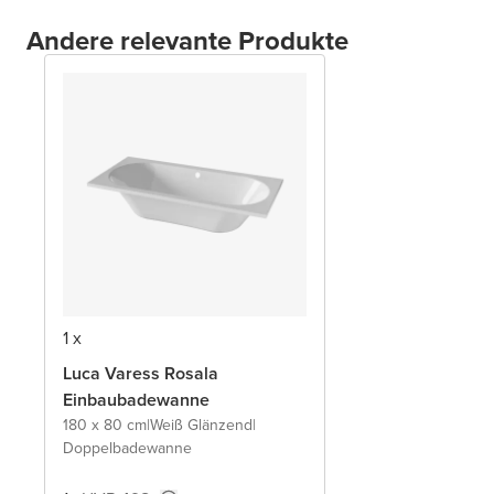
Andere relevante Produkte
1 x
Luca Varess Rosala
Einbaubadewanne
180 x 80 cm
|
Weiß Glänzend
|
Doppelbadewanne