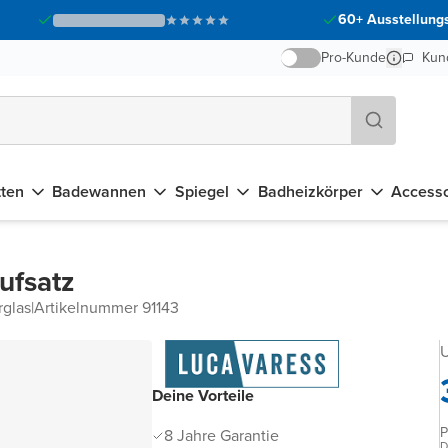
60+ Ausstellungs
Pro-Kunde
Kun
tten
Badewannen
Spiegel
Badheizkörper
Accesso
ufsatz
rglas
|
Artikelnummer 91143
U
Deine Vorteile
P
8 Jahre Garantie
D