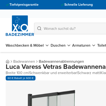
Tiefstpreisgarantie
Schnelle Lieferung
Waschbecken & Möbel
Duschen
Armaturen
Toile
Badewannen
Badewannenabtrennungen
Luca Varess Vetras Badewannena
Breite 100 cm
|
Schwenkbar und erweiterbar
|
Schwarz matt
|
Kla
60 € Rabatt je 600 €