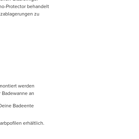
ano-Protector behandelt
tzablagerungen zu
 montiert werden
er Badewanne an
 Deine Badeente
bpofilen erhältlich.