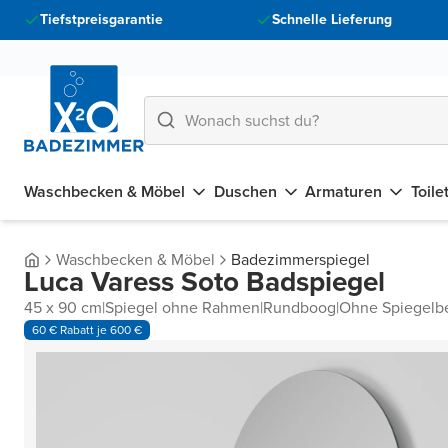
Tiefstpreisgarantie
Schnelle Lieferung
Waschbecken & Möbel
Duschen
Armaturen
Toile
Waschbecken & Möbel
Badezimmerspiegel
Luca Varess Soto Badspiegel
45 x 90 cm
|
Spiegel ohne Rahmen
|
Rundboog
|
Ohne Spiegelb
60 € Rabatt je 600 €