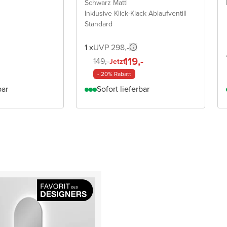
Schwarz Matt
|
Inklusive Klick-Klack Ablaufventil
|
Standard
1 x
UVP 298,-
119,-
149,-
Jetzt
- 20% Rabatt
bar
Sofort lieferbar