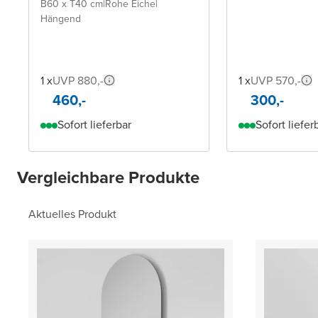
B60 x T40 cm
|
Rohe Eiche
|
Hängend
1 x
UVP 880,-
1 x
UVP 570,-
460,-
300,-
Sofort lieferbar
Sofort liefer
Vergleichbare Produkte
Aktuelles Produkt