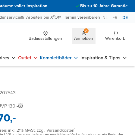
räume voller Inspiration
Bis zu 10 Jahre Garantie
denservice
Arbeiten bei X²O
Termin vereinbaren
NL
FR
DE
Badausstellungen
Anmelden
Warenkorb
ires
Outlet
Komplettbäder
Inspiration & Tipps
 207543
VP 130,-
70,-
reis inkl. 21% MwSt. zzgl. Versandkosten¹
ie UVP ist der vom Lieferanten empfohlene Verkaufspreis oder ein Preis, der