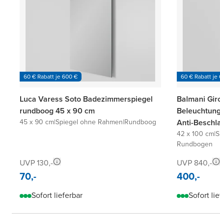
60 € Rabatt je 600 €
60 € Rabatt je
Luca Varess Soto Badezimmerspiegel
Balmani Gir
rundboog 45 x 90 cm
Beleuchtung
45 x 90 cm
|
Spiegel ohne Rahmen
|
Rundboog
Anti-Beschl
42 x 100 cm
|
S
Rundbogen
UVP 130,-
UVP 840,-
70,-
400,-
Sofort lieferbar
Sofort li