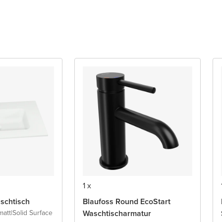
1 x
schtisch
Blaufoss Round EcoStart
matt
|
Solid Surface
Waschtischarmatur