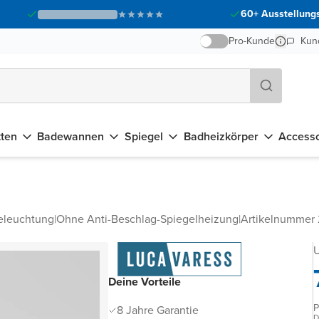
60+ Ausstellungs
Pro-Kunde
Kun
tten
Badewannen
Spiegel
Badheizkörper
Accesso
eleuchtung
|
Ohne Anti-Beschlag-Spiegelheizung
|
Artikelnummer
U
Deine Vorteile
P
8 Jahre Garantie
D