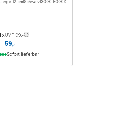
Länge 12 cm
|
Schwarz
|
3000-5000K
1 x
UVP 99,-
59,-
Sofort lieferbar