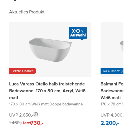
Aktuelles Produkt
Letzte Chance
60 € Rabatt je 6
Luca Varess Otello halb freistehende
Balmani Fort
Badewanne: 170 x 80 cm, Acryl, Weiß
Badewanne: 1
matt
Weiß matt
170 x 80 cm
|
Weiß matt
|
Doppelbadewanne
170 x 78 cm
|
Wei
UVP 2.650,-
UVP 4.300,-
730,-
2.200,-
1.460,-
Jetzt