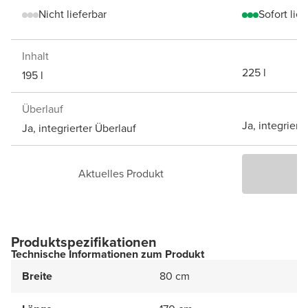
Nicht lieferbar
Sofort lief
Inhalt
225 l
195 l
Überlauf
Ja, integriert
Ja, integrierter Überlauf
Aktuelles Produkt
P
Produktspezifikationen
Technische Informationen zum Produkt
Breite
80 cm