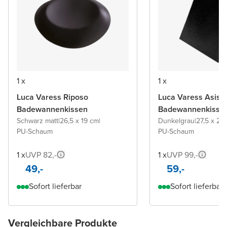
1 x
1 x
Luca Varess Riposo
Luca Varess Asist
Badewannenkissen
Badewannenkisse
Schwarz matt
|
26,5 x 19 cm
|
Dunkelgrau
|
27,5 x 23
PU-Schaum
PU-Schaum
1 x
UVP 82,-
1 x
UVP 99,-
49,-
59,-
Sofort lieferbar
Sofort lieferbar
Vergleichbare Produkte