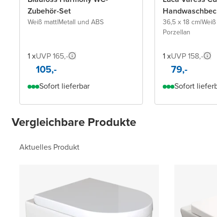
Zubehör-Set
Handwaschbec
Weiß matt
|
Metall und ABS
36,5 x 18 cm
|
Weiß
Porzellan
1 x
UVP 165,-
1 x
UVP 158,-
105,-
79,-
Sofort lieferbar
Sofort liefer
Vergleichbare Produkte
Aktuelles Produkt