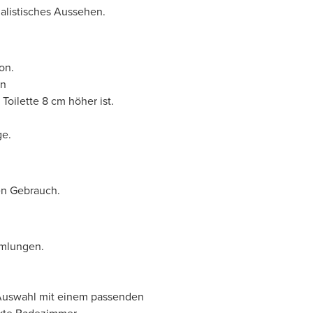
malistisches Aussehen.
on.
en
Toilette 8 cm höher ist.
ge.
hen Gebrauch.
mmlungen.
 Auswahl mit einem passenden