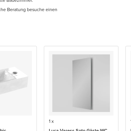
ekte Badezimmer.
iche Beratung besuche einen
1 x
bic
Luca Varess Soto Gäste-WC