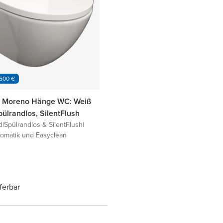
 600 €
s Moreno Hänge WC: Weiß
ülrandlos, SilentFlush
d
|
Spülrandlos & SilentFlush
|
omatik und Easyclean
eferbar