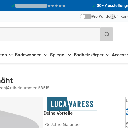
60+ Ausstellungs
Pro-Kunde
Kun
tten
Badewannen
Spiegel
Badheizkörper
Accesso
höht
ean
|
Artikelnummer 68618
U
Deine Vorteile
P
8 Jahre Garantie
D