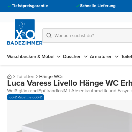
Tiefstpreisgarantie
Schnelle Lieferung
Waschbecken & Möbel
Duschen
Armaturen
Toile
Toiletten
Hänge WCs
Luca Varess Livello Hänge WC Er
Weiß glänzend
|
Spülrandlos
|
Mit Absenkautomatik und Easycl
60 € Rabatt je 600 €