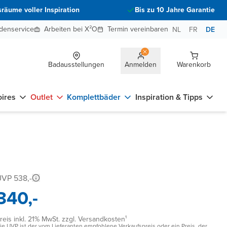
räume voller Inspiration
Bis zu 10 Jahre Garantie
denservice
Arbeiten bei X²O
Termin vereinbaren
NL
FR
DE
Badausstellungen
Anmelden
Warenkorb
ires
Outlet
Komplettbäder
Inspiration & Tipps
VP 538,-
340,-
reis inkl. 21% MwSt. zzgl. Versandkosten¹
ie UVP ist der vom Lieferanten empfohlene Verkaufspreis oder ein Preis, der