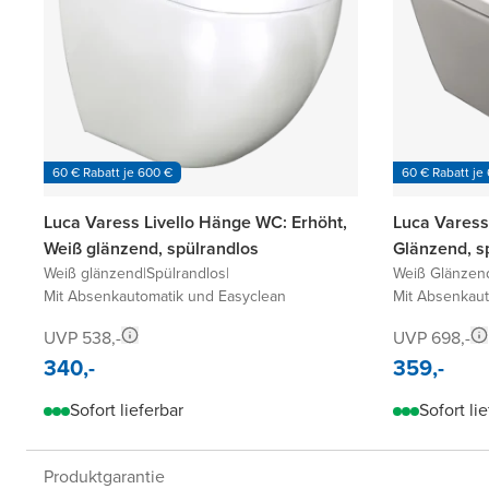
60 € Rabatt je 600 €
60 € Rabatt je
Luca Varess Livello Hänge WC: Erhöht,
Luca Vares
Weiß glänzend, spülrandlos
Glänzend, sp
Weiß glänzend
|
Spülrandlos
|
Weiß Glänzen
Mit Absenkautomatik und Easyclean
Mit Absenkaut
UVP 538,-
UVP 698,-
340,-
359,-
Sofort lieferbar
Sofort li
Produktgarantie