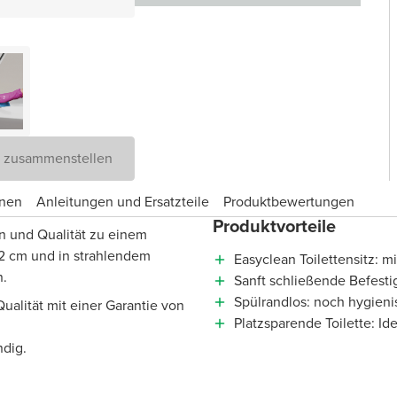
D zusammenstellen
onen
Anleitungen und Ersatzteile
Produktbewertungen
Produktvorteile
n und Qualität zu einem
52 cm und in strahlendem
Easyclean Toilettensitz: 
n.
Sanft schließende Befest
Spülrandlos: noch hygieni
alität mit einer Garantie von
Platzsparende Toilette: Id
ndig.