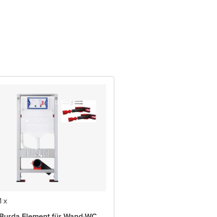
1 x
Burda Element für Wand-WC