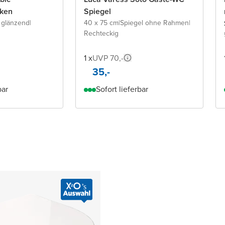
ken
Spiegel
 glänzend
|
40 x 75 cm
|
Spiegel ohne Rahmen
|
Rechteckig
1 x
UVP 70,-
35,-
bar
Sofort lieferbar