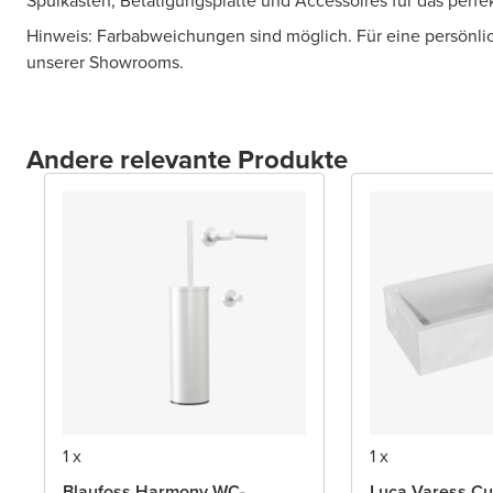
Spülkasten, Betätigungsplatte und Accessoires für das perf
Hinweis: Farbabweichungen sind möglich. Für eine persönl
unserer Showrooms.
Andere relevante Produkte
1 x
1 x
Blaufoss Harmony WC-
Luca Varess Cu