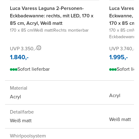
Luca Varess Laguna 2-Personen-
Luca Varess 
Eckbadewanne: rechts, mit LED, 170 x
Eckwanne, re
85 cm, Acryl, Weiß matt
170 x 85 cm, 
170 x 85 cm
|
Weiß matt
|
Rechts montierbar
170 x 85 cm
|
We
Eckbadewanne 
UVP 3.350,-
UVP 3.740,-
1.840,-
1.995,-
Sofort lieferbar
Sofort lief
Material
Acryl
Acryl
Detailfarbe
Weiß matt
Weiß matt
Whirlpoolsystem