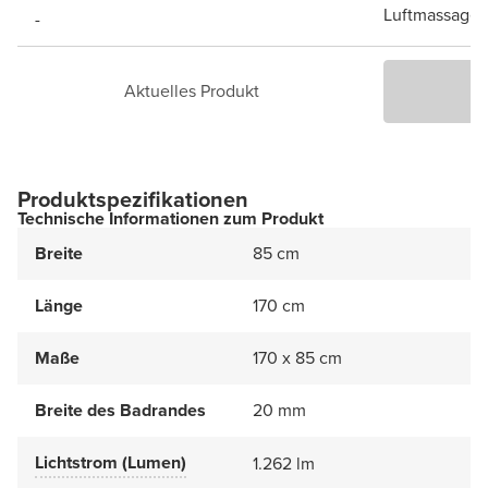
Luftmassage
-
Aktuelles Produkt
P
Produktspezifikationen
Technische Informationen zum Produkt
Breite
85 cm
Länge
170 cm
Maße
170 x 85 cm
Breite des Badrandes
20 mm
Lichtstrom (Lumen)
1.262 lm