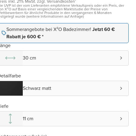
reis inkl. 21% MwSt. zzgl. Versandkosten¹
ie UVP ist der vom Lieferanten empfohlene Verkaufspreis oder ein Preis, der
on X²O auf Basis einer vergleichenden Marktstudie der Preise von
ettbewerbern für ähnliche Produkte in den vergangenen 6 Monaten
estgelegt wurde (weitere Informationen auf Anfrage)
Sommerangebote bei X²O Badezimmer!
Jetzt 60 €
Rabatt je 600 € *
Länge
30 cm
etailfarbe
Schwarz matt
iefe
11 cm