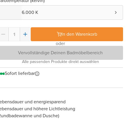
arbtemperatur (kelvin)
6.000 K
In den Warenkorb
oder
Vervollständige Deinen Badmöbelbereich
Alle passenden Produkte direkt auswählen
Sofort lieferbar
Lebensdauer und energiesparend
 Lebensdauer und höhere Lichtleistung
e Rundbadewanne und Dusche)