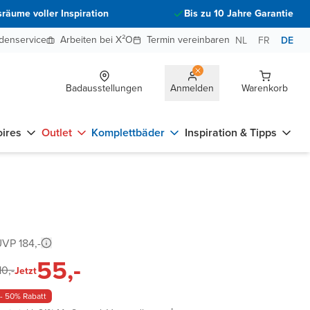
räume voller Inspiration
Bis zu 10 Jahre Garantie
denservice
Arbeiten bei X²O
Termin vereinbaren
NL
FR
DE
Badausstellungen
Anmelden
Warenkorb
ires
Outlet
Komplettbäder
Inspiration & Tipps
VP 184,-
55,-
10,-
Jetzt
- 50% Rabatt