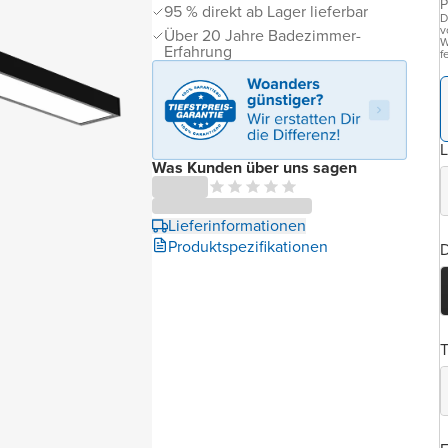
P
95 % direkt ab Lager lieferbar
D
v
Über 20 Jahre Badezimmer-
W
Erfahrung
f
Was Kunden über uns sagen
Lieferinformationen
Produktspezifikationen
D
T