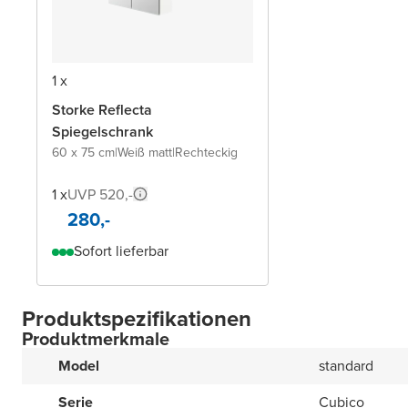
1 x
Storke Reflecta
Spiegelschrank
60 x 75 cm
|
Weiß matt
|
Rechteckig
1 x
UVP 520,-
280,-
Sofort lieferbar
Produktspezifikationen
Produktmerkmale
Model
standard
Serie
Cubico