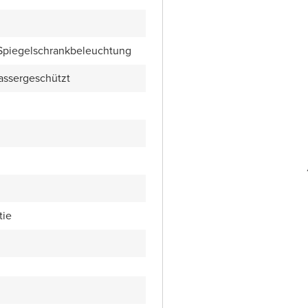
 Spiegelschrankbeleuchtung
wassergeschützt
tie