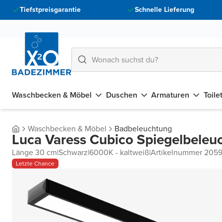
Tiefstpreisgarantie
Schnelle Lieferung
Waschbecken & Möbel
Duschen
Armaturen
Toile
Waschbecken & Möbel
Badbeleuchtung
Luca Varess Cubico Spiegelbeleu
Länge 30 cm
|
Schwarz
|
6000K - kaltweiß
|
Artikelnummer 205
Letzte Chance