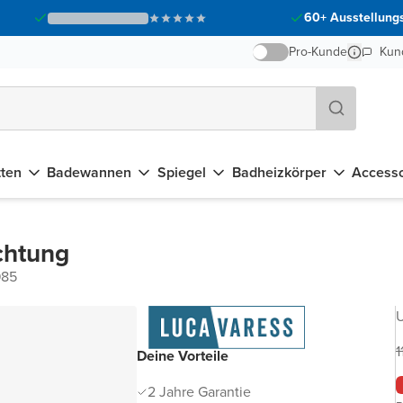
60+ Ausstellungs
Pro-Kunde
Kun
tten
Badewannen
Spiegel
Badheizkörper
Accesso
chtung
985
U
1
Deine Vorteile
2 Jahre Garantie