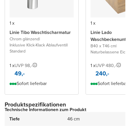
1 x
1 x
Linie Tibo Waschtischarmatur
Linie Lado
Chrom glänzend
|
Waschbeckenunter
Inklusive Klick-Klack Ablaufventil
|
B40 x T46 cm
|
Standard
Naturbelassene Eiche
1 x
UVP 98,-
1 x
UVP 480,-
49,-
240,-
Sofort lieferbar
Sofort lieferbar
Produktspezifikationen
Technische Informationen zum Produkt
Tiefe
46 cm