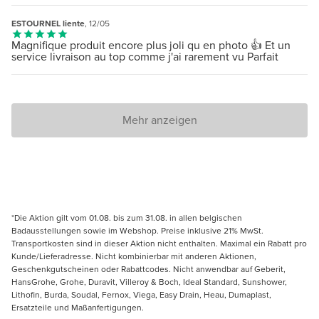
ESTOURNEL liente
, 12/05
Magnifique produit encore plus joli qu en photo 👍 Et un
service livraison au top comme j'ai rarement vu Parfait
Mehr anzeigen
*Die Aktion gilt vom 01.08. bis zum 31.08. in allen belgischen
Badausstellungen sowie im Webshop. Preise inklusive 21% MwSt.
Transportkosten sind in dieser Aktion nicht enthalten. Maximal ein Rabatt pro
Kunde/Lieferadresse. Nicht kombinierbar mit anderen Aktionen,
Geschenkgutscheinen oder Rabattcodes. Nicht anwendbar auf Geberit,
HansGrohe, Grohe, Duravit, Villeroy & Boch, Ideal Standard, Sunshower,
Lithofin, Burda, Soudal, Fernox, Viega, Easy Drain, Heau, Dumaplast,
Ersatzteile und Maßanfertigungen.