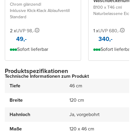
Waschbeckenunter
Chrom glänzend
|
B100 x T46 cm
|
Inklusive Klick-Klack Ablaufventil
|
Naturbelassene Eiche
Standard
2 x
UVP 98,-
1 x
UVP 680,-
49,-
340,-
Sofort lieferbar
Sofort lieferbar
Produktspezifikationen
Technische Informationen zum Produkt
Tiefe
46 cm
Breite
120 cm
Hahnloch
Ja, vorgebohrt
Maße
120 x 46 cm