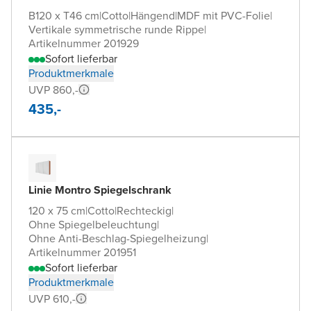
B120 x T46 cm
|
Cotto
|
Hängend
|
MDF mit PVC-Folie
|
Vertikale symmetrische runde Rippe
|
Artikelnummer 201929
Sofort lieferbar
Produktmerkmale
UVP 860,-
435,-
Linie Montro Spiegelschrank
120 x 75 cm
|
Cotto
|
Rechteckig
|
Ohne Spiegelbeleuchtung
|
Ohne Anti-Beschlag-Spiegelheizung
|
Artikelnummer 201951
Sofort lieferbar
Produktmerkmale
UVP 610,-