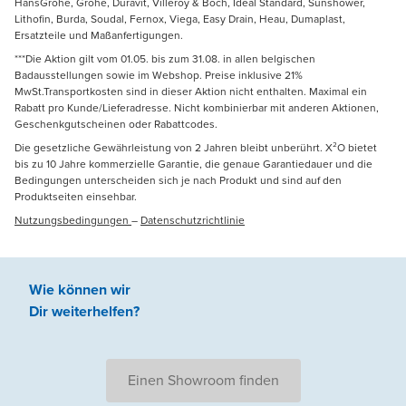
HansGrohe, Grohe, Duravit, Villeroy & Boch, Ideal Standard, Sunshower,
Lithofin, Burda, Soudal, Fernox, Viega, Easy Drain, Heau, Dumaplast,
Ersatzteile und Maßanfertigungen.
***Die Aktion gilt vom 01.05. bis zum 31.08. in allen belgischen
Badausstellungen sowie im Webshop. Preise inklusive 21%
MwSt.Transportkosten sind in dieser Aktion nicht enthalten. Maximal ein
Rabatt pro Kunde/Lieferadresse. Nicht kombinierbar mit anderen Aktionen,
Geschenkgutscheinen oder Rabattcodes.
Die gesetzliche Gewährleistung von 2 Jahren bleibt unberührt. X²O bietet
bis zu 10 Jahre kommerzielle Garantie, die genaue Garantiedauer und die
Bedingungen unterscheiden sich je nach Produkt und sind auf den
Produktseiten einsehbar.
Nutzungsbedingungen
–
Datenschutzrichtlinie
Wie können wir
Dir weiterhelfen
?
Einen Showroom finden