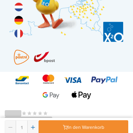
In den Warenkorb
© 2026 - X²O Badezimmer – USt-IdNr: BE0627.861.895-
AGB Widerrufsrecht
-
Datenschutz
-
Impressum