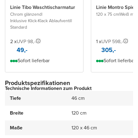
Linie Tibo Waschtischarmatur
Linie Montro Spieg
Chrom glänzend
|
120 x 75 cm
|
Weiß mat
Inklusive Klick-Klack Ablaufventil
|
Standard
2 x
UVP 98,-
1 x
UVP 598,-
49,-
305,-
Sofort lieferbar
Sofort lieferbar
Produktspezifikationen
Technische Informationen zum Produkt
Tiefe
46 cm
Breite
120 cm
Maße
120 x 46 cm