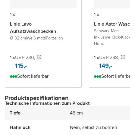
1 x
1 x
Linie Lavo
Linie Astor Wascht
Aufsatzwaschbecken
Schwarz Matt
|
Inklusive Klick-Klack A
Ø 32 cm
|
Weiß matt
|
Porzellan
Hohe
1 x
UVP 230,-
1 x
UVP 298,-
115,-
149,-
Sofort lieferbar
Sofort lieferbar
Produktspezifikationen
Technische Informationen zum Produkt
Tiefe
46 cm
Hahnloch
Nein, selbst zu bohren