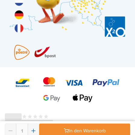
In den Warenkorb
© 2026 - X²O Badezimmer – USt-IdNr: BE0627.861.895-
AGB Widerrufsrecht