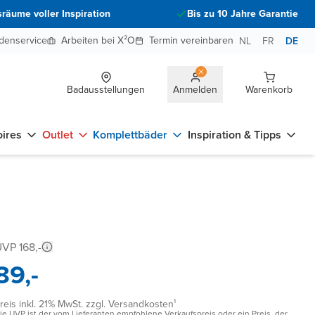
räume voller Inspiration
Bis zu 10 Jahre Garantie
denservice
Arbeiten bei X²O
Termin vereinbaren
NL
FR
DE
Badausstellungen
Anmelden
Warenkorb
ires
Outlet
Komplettbäder
Inspiration & Tipps
VP 168,-
89,-
reis inkl. 21% MwSt. zzgl. Versandkosten¹
ie UVP ist der vom Lieferanten empfohlene Verkaufspreis oder ein Preis, der