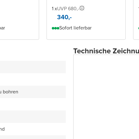
1 x
UVP 680,-
340,-
bar
Sofort lieferbar
Technische Zeichn
zu bohren
end