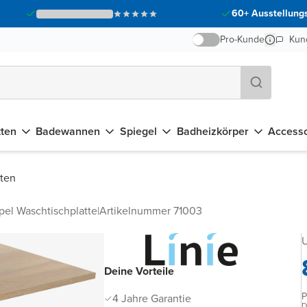
60+ Ausstellungs
Pro-Kunde
Kun
tten
Badewannen
Spiegel
Badheizkörper
Accesso
tten
pel Waschtischplatte
|
Artikelnummer 71003
U
Deine Vorteile
P
4 Jahre Garantie
D