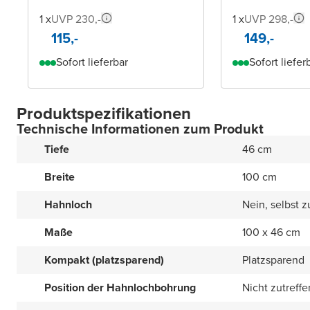
1 x
UVP 230,-
1 x
UVP 298,-
115,-
149,-
Sofort lieferbar
Sofort liefer
Produktspezifikationen
Technische Informationen zum Produkt
Tiefe
46 cm
Breite
100 cm
Hahnloch
Nein, selbst 
Maße
100 x 46 cm
Kompakt (platzsparend)
Platzsparend
Position der Hahnlochbohrung
Nicht zutreff