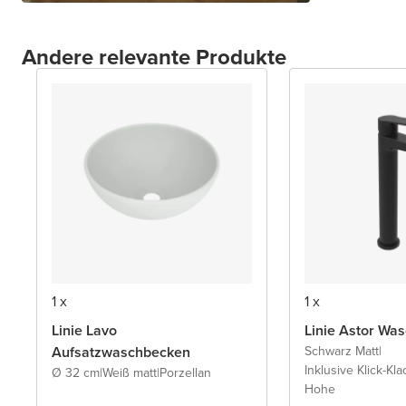
Andere relevante Produkte
1 x
1 x
Linie Lavo
Linie Astor Wa
Aufsatzwaschbecken
Schwarz Matt
|
Inklusive Klick-Kla
Ø 32 cm
|
Weiß matt
|
Porzellan
Hohe