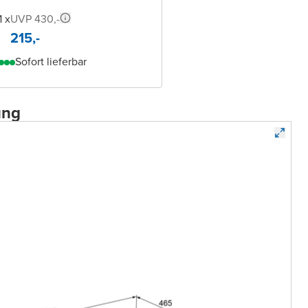
1 x
UVP 430,-
215,-
Sofort lieferbar
ung