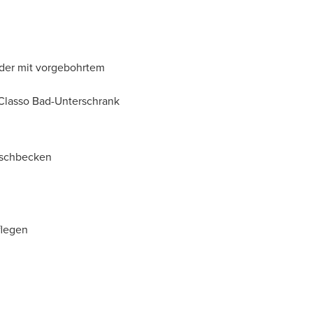
oder mit vorgebohrtem
Classo Bad-Unterschrank
aschbecken
flegen