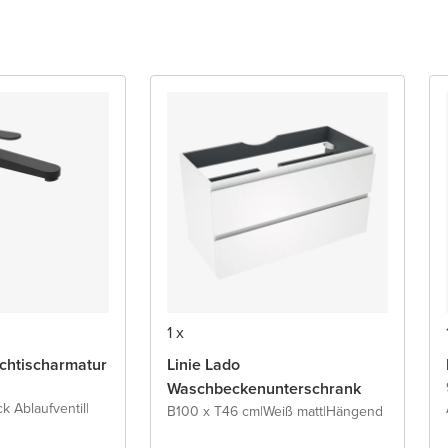
1 x
schtischarmatur
Linie Lado
Waschbeckenunterschrank
ck Ablaufventil
|
B100 x T46 cm
|
Weiß matt
|
Hängend