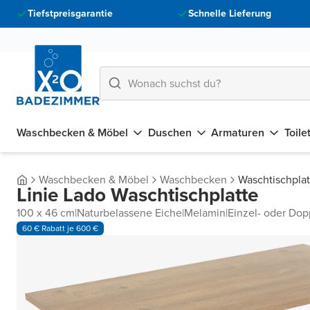
Tiefstpreisgarantie
Schnelle Lieferung
Waschbecken & Möbel
Duschen
Armaturen
Toile
Waschbecken & Möbel
Waschbecken
Waschtischpla
Linie Lado Waschtischplatte
100 x 46 cm
|
Naturbelassene Eiche
|
Melamin
|
Einzel- oder Dop
60 € Rabatt je 600 €